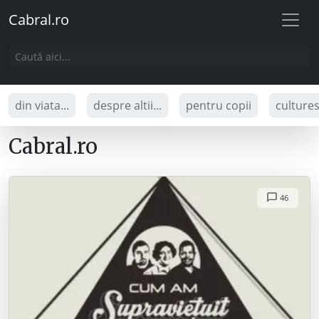
Cabral.ro
din viata...
despre altii...
pentru copii
culture
Cabral.ro
46