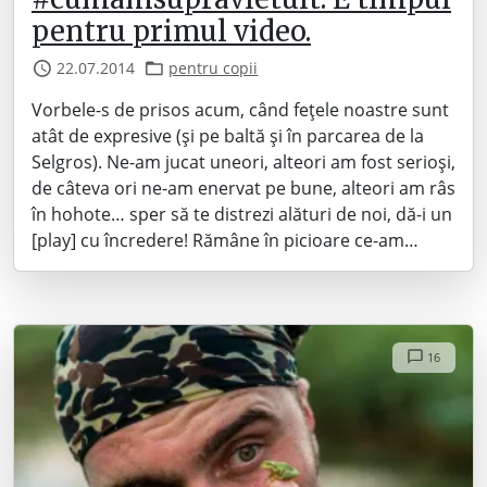
pentru primul video.
22.07.2014
pentru copii
Vorbele-s de prisos acum, când fețele noastre sunt
atât de expresive (și pe baltă și în parcarea de la
Selgros). Ne-am jucat uneori, alteori am fost serioși,
de câteva ori ne-am enervat pe bune, alteori am râs
în hohote… sper să te distrezi alături de noi, dă-i un
[play] cu încredere! Rămâne în picioare ce-am…
16