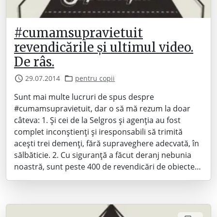
#cumamsupravietuit
revendicările și ultimul video.
De râs.
29.07.2014
pentru copii
Sunt mai multe lucruri de spus despre
#cumamsupravietuit, dar o să mă rezum la doar
câteva: 1. Și cei de la Selgros și agenția au fost
complet inconștienți și iresponsabili să trimită
acești trei demenți, fără supraveghere adecvată, în
sălbăticie. 2. Cu siguranță a făcut deranj nebunia
noastră, sunt peste 400 de revendicări de obiecte…