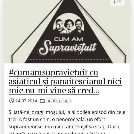
0
#cumamsupraviețuit cu
asiaticul și panaitescianul nici
mie nu-mi vine să cred…
24.07.2014
pentru copii
Și iată-ne, dragii moșului, la al doilea episod din cele
trei. A fost un chin, o nenoroceală, un efort
supraomenesc, mă mir c-am reușit să scap. Dacă
știam în ce mă bag fugeam de-mi scăpărau