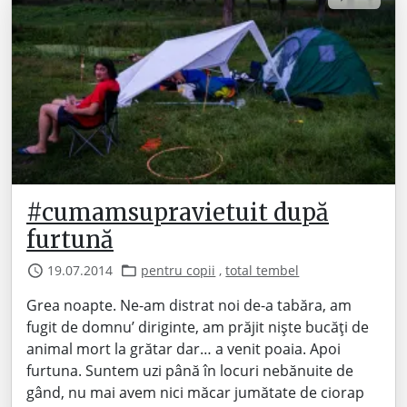
#cumamsupravietuit după
furtună
19.07.2014
pentru copii
,
total tembel
Grea noapte. Ne-am distrat noi de-a tabăra, am
fugit de domnu’ diriginte, am prăjit niște bucăți de
animal mort la grătar dar… a venit poaia. Apoi
furtuna. Suntem uzi până în locuri nebănuite de
gând, nu mai avem nici măcar jumătate de ciorap