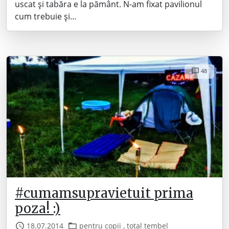
uscat și tabăra e la pământ. N-am fixat pavilionul
cum trebuie și…
48
#cumamsupravietuit prima
poza! :)
18.07.2014
pentru copii
,
total tembel