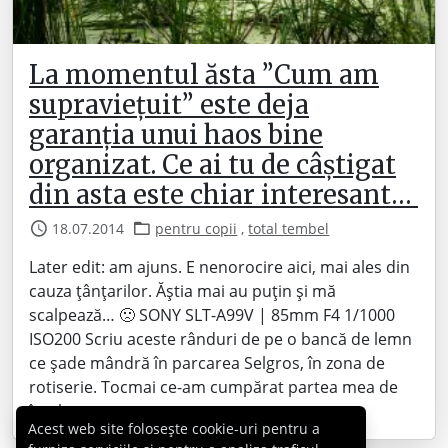
La momentul ăsta ”Cum am
supraviețuit” este deja
garanția unui haos bine
organizat. Ce ai tu de câștigat
din asta este chiar interesant…
18.07.2014
pentru copii
,
total tembel
Later edit: am ajuns. E nenorocire aici, mai ales din
cauza țânțarilor. Ăștia mai au puțin și mă
scalpează… 🙁 SONY SLT-A99V | 85mm F4 1/1000
ISO200 Scriu aceste rânduri de pe o bancă de lemn
ce șade mândră în parcarea Selgros, în zona de
rotiserie. Tocmai ce-am cumpărat partea mea de
înțelegere, tot ce…
Acest web site folosește cookie-uri pentru a