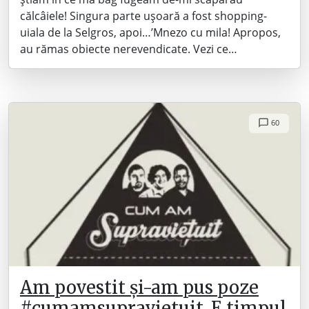
călcâiele! Singura parte ușoară a fost shopping-
uiala de la Selgros, apoi…’Mnezo cu mila! Apropos,
au rămas obiecte nerevendicate. Vezi ce…
60
Am povestit și-am pus poze
#cumamsupravietuit. E timpul