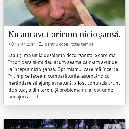
Nu am avut oricum nicio șansă.
19.07.2014
pentru copii
,
total tembel
Stau și mă uit la dezolanta dezorganizare care mă
înconjoară și-mi dau acum seama că n-am avut de
la început nicio șansă. Optimismul care mă încerca
în timp ce făceam cumpărăturile, așteptând cu
nerăbdare să ajung în natură, a fost contrazis crunt
de situația din teren. Și problema nu a fost unde
am ajuns, nici…
18