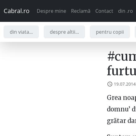
Cabral.ro
Despre mine
Reclamă
Contact
din .ro
din viata...
despre altii...
pentru copii
#cum
furt
19.07.2014
Grea noap
domnu’ di
grătar da