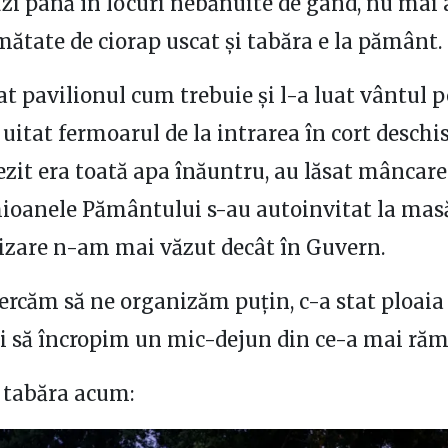
i până în locuri nebănuite de gând, nu mai 
ătate de ciorap uscat și tabăra e la pământ.
t pavilionul cum trebuie și l-a luat vântul p
 uitat fermoarul de la intrarea în cort deschi
zit era toată apa înăuntru, au lăsat mâncarea
hioanele Pământului s-au autoinvitat la mas
izare n-am mai văzut decât în Guvern.
rcăm să ne organizăm puțin, c-a stat ploaia
i să încropim un mic-dejun din ce-a mai ră
 tabăra acum: