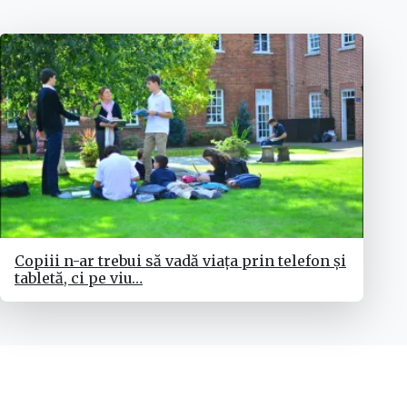
Copiii n-ar trebui să vadă viața prin telefon și
tabletă, ci pe viu…