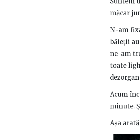
Suntem uz
măcar jum
N-am fixa
băieții au
ne-am tre
toate lig
dezorgan
Acum înce
minute. Ș
Așa arată