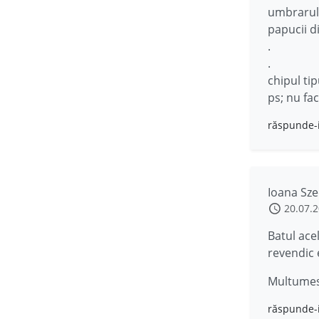
umbrarul 
papucii di
.
.
chipul tip
ps; nu fac
răspunde-
Ioana Sze
20.07.
Batul ace
revendic 
Multume
răspunde-