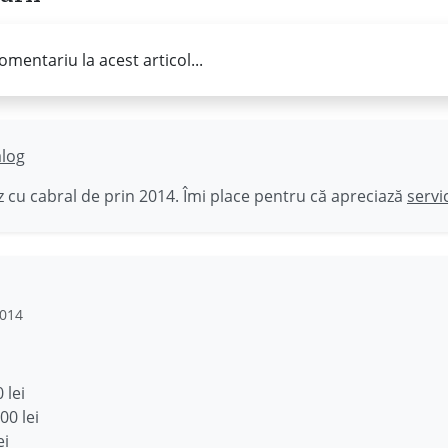
omentariu la acest articol...
ălog
 cu cabral de prin 2014. Îmi place pentru că apreciază
servi
2014
 lei
00 lei
ei