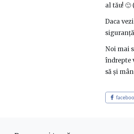
al tău! 🙂
Daca vezi
siguranță
Noi mai s
îndrepte 
să și mâ
facebo