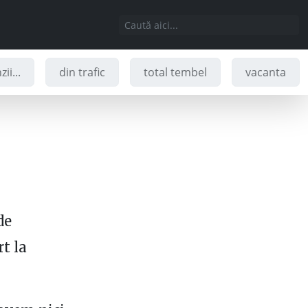
ii...
din trafic
total tembel
vacanta
de
t la