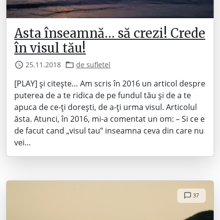
Asta înseamnă… să crezi! Crede
în visul tău!
25.11.2018
de sufletel
[PLAY] și citește… Am scris în 2016 un articol despre
puterea de a te ridica de pe fundul tău și de a te
apuca de ce-ți dorești, de a-ți urma visul. Articolul
ăsta. Atunci, în 2016, mi-a comentat un om: – Si ce e
de facut cand „visul tau” inseamna ceva din care nu
vei…
37