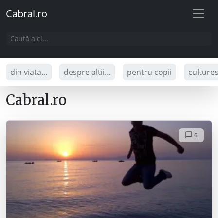
Cabral.ro
din viata...
despre altii...
pentru copii
culture
Cabral.ro
6