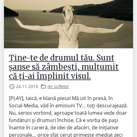
Ține-te de drumul tău. Sunt
șanse să zâmbești, mulțumit
că ți-ai împlinit visul.
24.11.2018
de sufletel
[PLAY], taică, e blană piesa! Mă uit în presă, în
Social-Media, văd în emisiuni TV… toți descurajează.
Nu, serios vorbind, aproape toată lumea vede doar
fundături și drumuri închise. Că e vorba de pași
înainte în carieră, de idei de afaceri, de inițiative
personale… orice sfat cerut primește imediat zeci