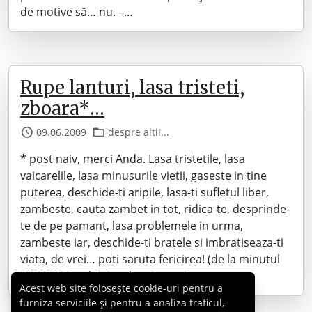
de motive să… nu. –…
Rupe lanturi, lasa tristeti,
zboara*…
09.06.2009
despre altii...
* post naiv, merci Anda. Lasa tristetile, lasa
vaicarelile, lasa minusurile vietii, gaseste in tine
puterea, deschide-ti aripile, lasa-ti sufletul liber,
zambeste, cauta zambet in tot, ridica-te, desprinde-
te de pe pamant, lasa problemele in urma,
zambeste iar, deschide-ti bratele si imbratiseaza-ti
viata, de vrei… poti saruta fericirea! (de la minutul
01:00:00 incolo) Cand vrei… poti.…
Acest web site folosește cookie-uri pentru a
furniza serviciile și pentru a analiza traficul,