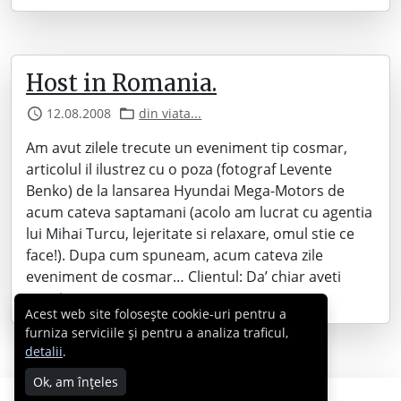
Host in Romania.
12.08.2008
din viata...
Am avut zilele trecute un eveniment tip cosmar,
articolul il ilustrez cu o poza (fotograf Levente
Benko) de la lansarea Hyundai Mega-Motors de
acum cateva saptamani (acolo am lucrat cu agentia
lui Mihai Turcu, lejeritate si relaxare, omul stie ce
face!). Dupa cum spuneam, acum cateva zile
eveniment de cosmar… Clientul: Da’ chiar aveti
nevoie…
Acest web site folosește cookie-uri pentru a
furniza serviciile și pentru a analiza traficul,
detalii
.
Ok, am înțeles
Copyright © 2007 - 2026 Cabral.ro