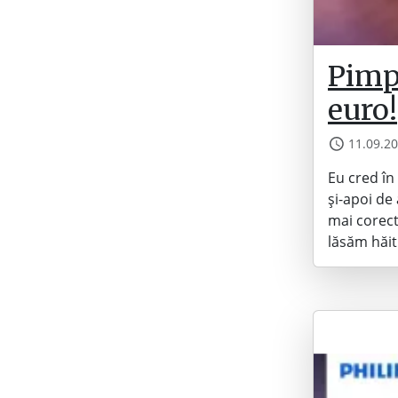
Pimp 
euro!
11.09.2
Eu cred în
și-apoi de
mai corec
lăsăm hăit