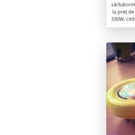
sărbătorim
la preț de 
330W, citi