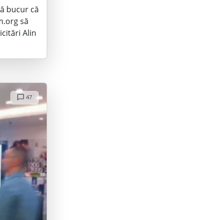
mă bucur că
m.org să
citări Alin
47