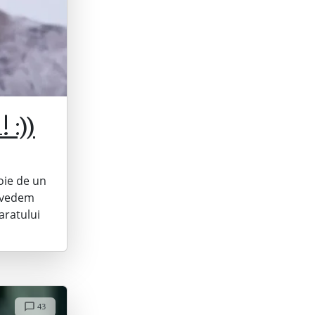
 :))
voie de un
ă vedem
aratului
43