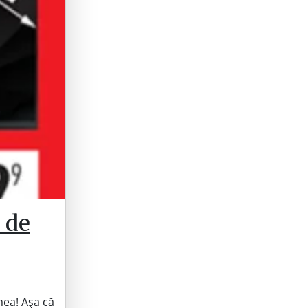
 de
mea! Așa că