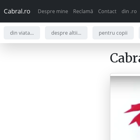
Cabral.ro
Despre mine
Reclamă
Contact
din .ro
din viata...
despre altii...
pentru copii
Cabra