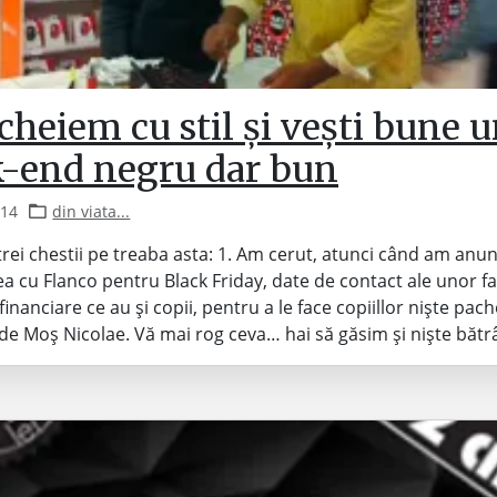
cheiem cu stil și vești bune 
-end negru dar bun
014
din viata...
trei chestii pe treaba asta: 1. Am cerut, atunci când am anun
a cu Flanco pentru Black Friday, date de contact ale unor fa
inanciare ce au și copii, pentru a le face copiillor niște pac
de Moș Nicolae. Vă mai rog ceva… hai să găsim și niște băt