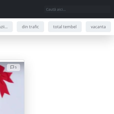
ii...
din trafic
total tembel
vacanta
5