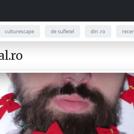
culturescape
de sufletel
din .ro
recenz
l.ro