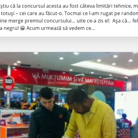
: știu că la concursul acesta au fost câteva limitări tehnice, 
– totuși – cei care au făcut-o. Tocmai ce l-am rugat pe rando
cine merge premiul concursului… uite ce-a zis el: Așa că… feli
la negru! 😀 Acum urmează să vedem ce…