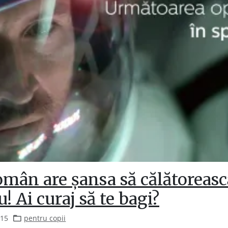
mân are șansa să călătoreasc
u! Ai curaj să te bagi?
015
pentru copii