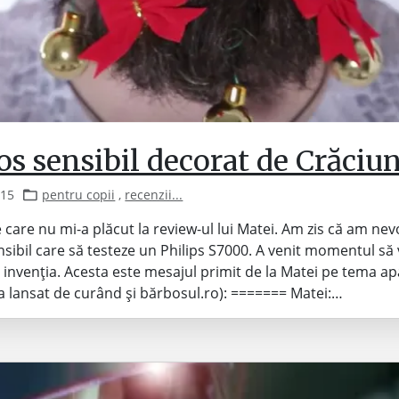
s sensibil decorat de Crăciun!
015
pentru copii
,
recenzii...
e care nu mi-a plăcut la review-ul lui Matei. Am zis că am ne
sibil care să testeze un Philips S7000. A venit momentul s
 invenția. Acesta este mesajul primit de la Matei pe tema ap
l a lansat de curând și bărbosul.ro): ======= Matei:…