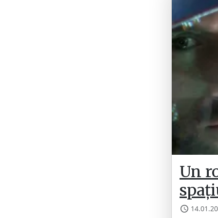
Un ro
spați
14.01.2