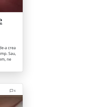
e
de-a crea
timp. Sau,
em, ne
6