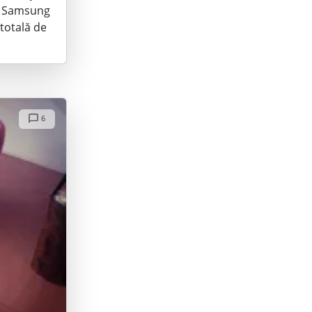
VD Samsung
 totală de
6