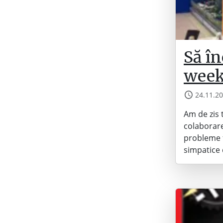
Să în
week
24.11.2
Am de zis 
colaborare
probleme f
simpatice 