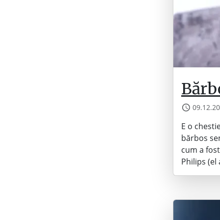
Bărbo
09.12.2
E o chesti
bărbos sen
cum a fost
Philips (e