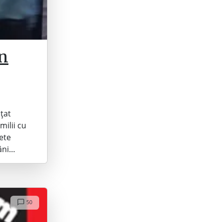
un
țat
milii cu
hete
râni…
50