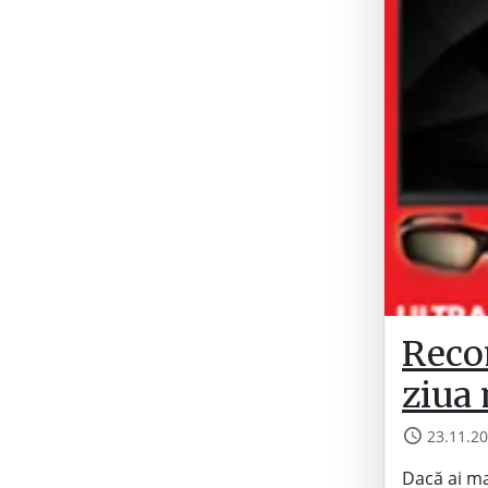
Reco
ziua 
23.11.2
Dacă ai ma