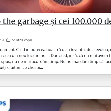
the garbage și cei 100.000 d
014
pentru copii
 oameni. Cred în puterea noastră de a inventa, de a evolua, 
 a crea din nou lucruri noi… Dar cred, însă, că nu mai avem 
t spus, nu ne mai acordăm timp. Nu ne mai dăm timp să fac
uiți și uităm ce chestii…