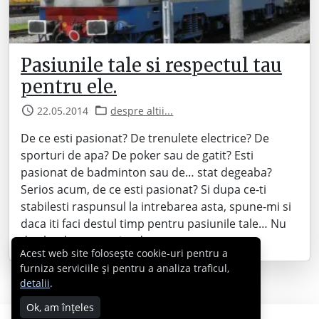
Pasiunile tale si respectul tau
pentru ele.
22.05.2014
despre altii...
De ce esti pasionat? De trenulete electrice? De
sporturi de apa? De poker sau de gatit? Esti
pasionat de badminton sau de… stat degeaba?
Serios acum, de ce esti pasionat? Si dupa ce-ti
stabilesti raspunsul la intrebarea asta, spune-mi si
daca iti faci destul timp pentru pasiunile tale… Nu
de alta dar… pe oriunde ma…
Acest web site folosește cookie-uri pentru a
furniza serviciile și pentru a analiza traficul,
detalii
.
Ok, am înțeles