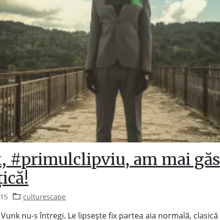
, #primulclipviu, am mai găs
ică!
015
culturescape
 Vunk nu-s întregi. Le lipsește fix partea aia normală, clasică