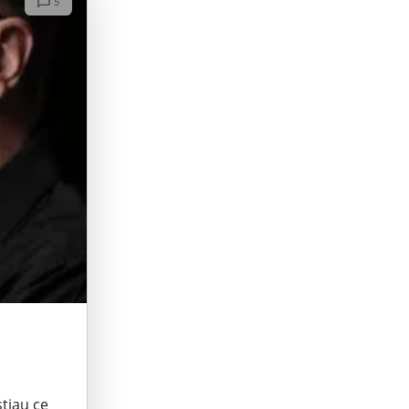
5
știau ce