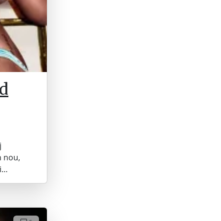
d
j
n nou,
ti…