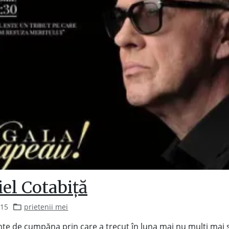
el Cotabiță
015
prietenii mei
inte de cumpăna prin care a trecut în luna mai nu mulți mai 