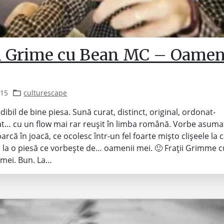
ii Grime cu Bean MC – Oamen
015
culturescape
dibil de bine piesa. Sună curat, distinct, original, ordonat-
t… cu un flow mai rar reușit în limba română. Vorbe asuma
rcă în joacă, ce ocolesc într-un fel foarte mișto clișeele la c
 la o piesă ce vorbește de… oamenii mei. 🙂 Frații Grimme 
 mei. Bun. La…