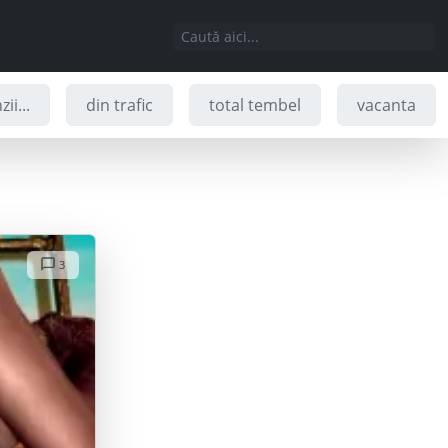
ii...
din trafic
total tembel
vacanta
3