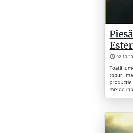
Pies
Este
02.10.2
Toată lume
topuri, ma
producție 
mix de rap