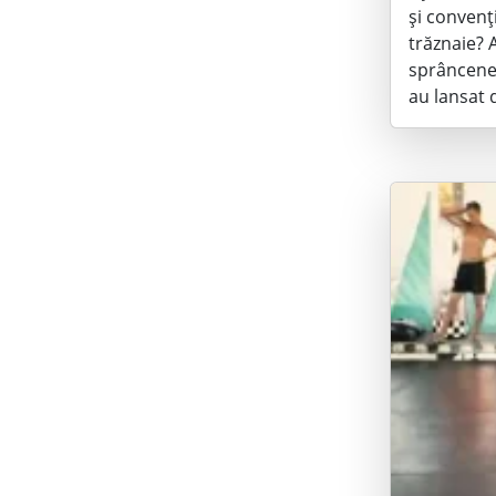
și convenți
trăznaie? 
sprâncene…
au lansat