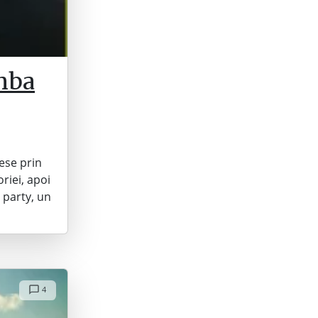
omba
iese prin
riei, apoi
 party, un
4