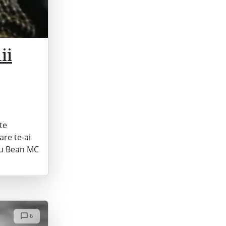
ii
te
are te-ai
cu Bean MC
6