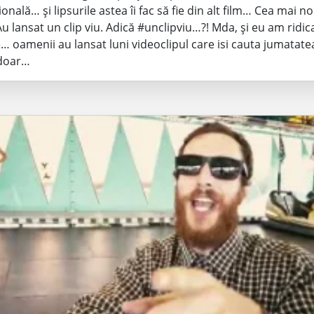
onală… și lipsurile astea îi fac să fie din alt film… Cea mai n
Au lansat un clip viu. Adică #unclipviu…?! Mda, și eu am ridic
 oamenii au lansat luni videoclipul care isi cauta jumatatea
 doar…