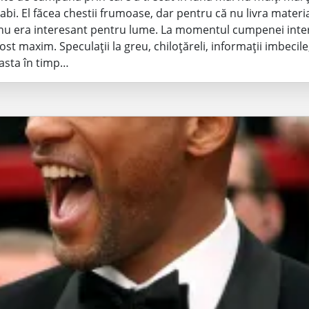
abi. El făcea chestii frumoase, dar pentru că nu livra materi
nu era interesant pentru lume. La momentul cumpenei inte
ost maxim. Speculații la greu, chiloțăreli, informații imbecile
asta în timp…