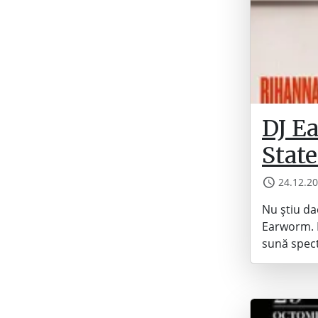
DJ E
State
24.12.2
Nu știu da
Earworm. D
sună spect