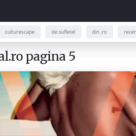
culturescape
de sufletel
din .ro
recenz
l.ro pagina 5