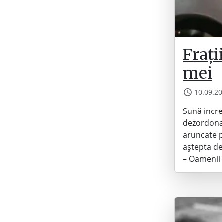
Fraț
mei
10.09.2
Sună incre
dezordona
aruncate pa
aștepta de
– Oamenii