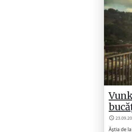
Vunk
bucăț
23.09.2
Ăștia de la