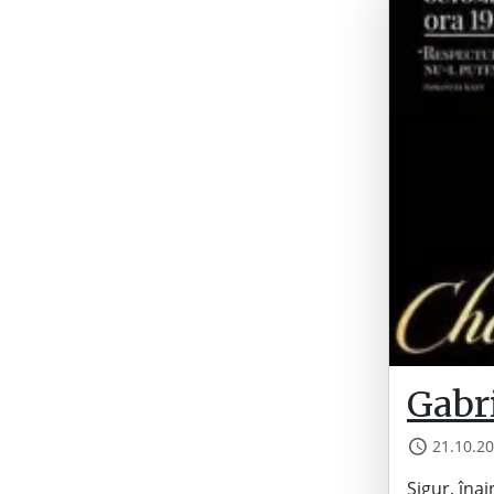
Gabri
21.10.2
Sigur, îna