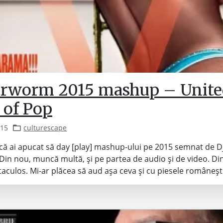
arworm 2015 mashup – Unite
 of Pop
015
culturescape
că ai apucat să day [play] mashup-ului pe 2015 semnat de D
in nou, muncă multă, și pe partea de audio și de video. Di
aculos. Mi-ar plăcea să aud așa ceva și cu piesele româneș