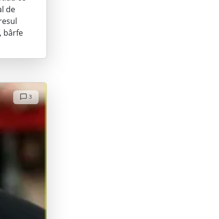
al de
resul
, bârfe
3