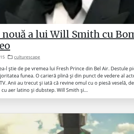
ă nouă a lui Will Smith cu B
reo
015
culturescape
a-l știe de pe vremea lui Fresh Prince din Bel Air. Destule p
joritatea funea. O carieră plină și din punct de vedere al acto
TV. Anii au trecut și iată că revine omul cu o piesă veselă, de
 cu aer latino și dubstep. Will Smith și…