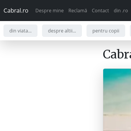
Cabral.ro
Despre mine
Reclamă
Contact
din .ro
din viata...
despre altii...
pentru copii
Cabra