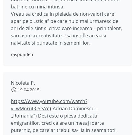
batrine cu mina intinsa.
Vreau sa cred ca in pleiada de non-valori care
apar pe o „sticla” pe care nu o mai urmaresc de
ani de zile sint si citiva care incearca – prin talent,
sarcasm si creativitate – sa insufle aceaasi
naivitate si bunatate in semenii lor.
răspunde-i
Nicoleta P.
19.04.2015
https://www.youtube.com/watch?
v=wMnru0CSeAY
( Adrian Daminescu –
,,Romania”) Desi este o piesa dedicata
emigrantilor, cred ca are un mesaj foarte
puternic, pe care ar trebui sa-l ia in seama toti.