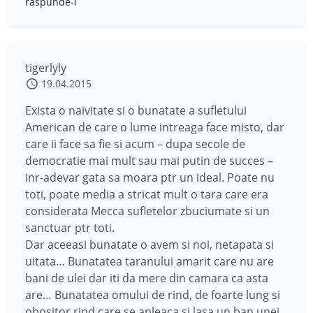
răspunde-i
tigerlyly
19.04.2015
Exista o naivitate si o bunatate a sufletului
American de care o lume intreaga face misto, dar
care ii face sa fie si acum – dupa secole de
democratie mai mult sau mai putin de succes –
inr-adevar gata sa moara ptr un ideal. Poate nu
toti, poate media a stricat mult o tara care era
considerata Mecca sufletelor zbuciumate si un
sanctuar ptr toti.
Dar aceeasi bunatate o avem si noi, netapata si
uitata… Bunatatea taranului amarit care nu are
bani de ulei dar iti da mere din camara ca asta
are… Bunatatea omului de rind, de foarte lung si
obositor rind care se apleaca si lasa un ban unei