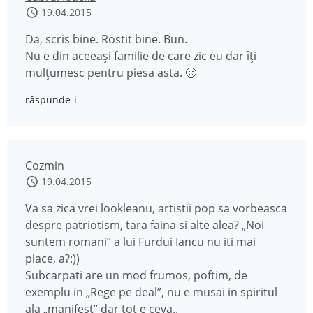
19.04.2015
Da, scris bine. Rostit bine. Bun.
Nu e din aceeași familie de care zic eu dar îți
mulțumesc pentru piesa asta. 🙂
răspunde-i
Cozmin
19.04.2015
Va sa zica vrei lookleanu, artistii pop sa vorbeasca
despre patriotism, tara faina si alte alea? „Noi
suntem romani” a lui Furdui Iancu nu iti mai
place, a?:))
Subcarpati are un mod frumos, poftim, de
exemplu in „Rege pe deal”, nu e musai in spiritul
ala „manifest” dar tot e ceva..