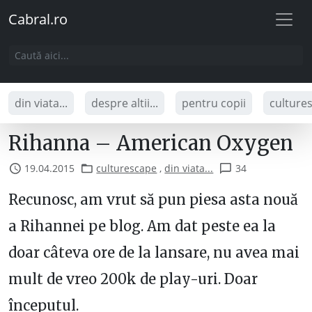
Cabral.ro
din viata...
despre altii...
pentru copii
culture
Rihanna – American Oxygen
19.04.2015
culturescape
,
din viata...
34
Recunosc, am vrut să pun piesa asta nouă
a Rihannei pe blog. Am dat peste ea la
doar câteva ore de la lansare, nu avea mai
mult de vreo 200k de play-uri. Doar
începutul.