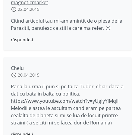
magneticmarket
22.04.2015
Citind articolul tau mi-am amintit de o piesa de la
Parazitii, banuiesc ca stii la care ma refer. 🙂
răspunde-i
Chelu
20.04.2015
Pana la urma il pun si pe taica Tudor, chiar daca a
dat cu bata in balta cu politica.
https://www.youtube.com/watch?v=yUgIyYlMqII
Melodiile astea le ascultam cand eram pe partea
cealalta de planeta si mi se lua de locuit printre
straini.( a se citi mi se facea dor de Romania)
răspunde-i