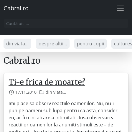
Cabral.ro
din viata...
despre altii...
pentru copii
culture
Cabral.ro
Ti-e frica de moarte?
17.11.2010
din viata...
Imi place sa observ reactiile oamenilor. Nu, nu-i
pun pe oameni sub lupa pentru ca asta, consider
eu, ar fi o incalcare a intimitatii. Insa observarea
reactiilor oamenilor la anumiti stimuli este – de
multe ori – foarte interesanta. Am observat ca sunt