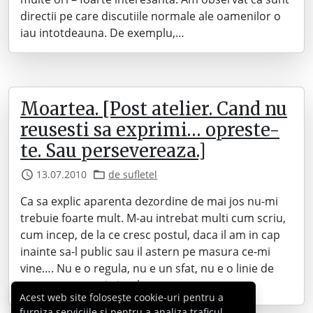
directii pe care discutiile normale ale oamenilor o
iau intotdeauna. De exemplu,…
Moartea. [Post atelier. Cand nu
reusesti sa exprimi… opreste-
te. Sau persevereaza.]
13.07.2010
de sufletel
Ca sa explic aparenta dezordine de mai jos nu-mi
trebuie foarte mult. M-au intrebat multi cum scriu,
cum incep, de la ce cresc postul, daca il am in cap
inainte sa-l public sau il astern pe masura ce-mi
vine…. Nu e o regula, nu e un sfat, nu e o linie de
urmat, e… pur-si-simplu…
Acest web site folosește cookie-uri pentru a
furniza serviciile și pentru a analiza traficul,