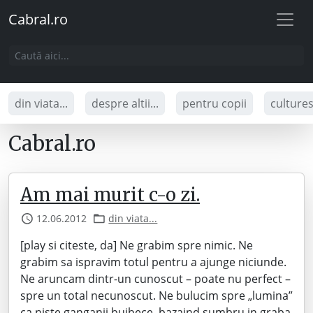
Cabral.ro
din viata...
despre altii...
pentru copii
culture
Cabral.ro
Am mai murit c-o zi.
12.06.2012
din viata...
[play si citeste, da] Ne grabim spre nimic. Ne
grabim sa ispravim totul pentru a ajunge niciunde.
Ne aruncam dintr-un cunoscut – poate nu perfect –
spre un total necunoscut. Ne bulucim spre „lumina”
ca niste ganganii bujbece, bazaind sumbru in graba