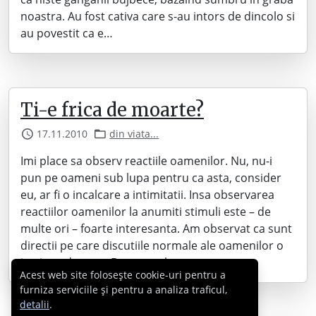
noastra. Au fost cativa care s-au intors de dincolo si
au povestit ca e…
Ti-e frica de moarte?
17.11.2010
din viata...
Imi place sa observ reactiile oamenilor. Nu, nu-i
pun pe oameni sub lupa pentru ca asta, consider
eu, ar fi o incalcare a intimitatii. Insa observarea
reactiilor oamenilor la anumiti stimuli este – de
multe ori – foarte interesanta. Am observat ca sunt
directii pe care discutiile normale ale oamenilor o
iau intotdeauna. De exemplu,…
Acest web site folosește cookie-uri pentru a
furniza serviciile și pentru a analiza traficul,
detalii
.