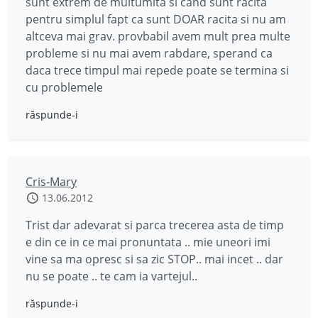
sunt extrem de multumita si cand sunt racita
pentru simplul fapt ca sunt DOAR racita si nu am
altceva mai grav. provbabil avem mult prea multe
probleme si nu mai avem rabdare, sperand ca
daca trece timpul mai repede poate se termina si
cu problemele
răspunde-i
Cris-Mary
13.06.2012
Trist dar adevarat si parca trecerea asta de timp
e din ce in ce mai pronuntata .. mie uneori imi
vine sa ma opresc si sa zic STOP.. mai incet .. dar
nu se poate .. te cam ia vartejul..
răspunde-i