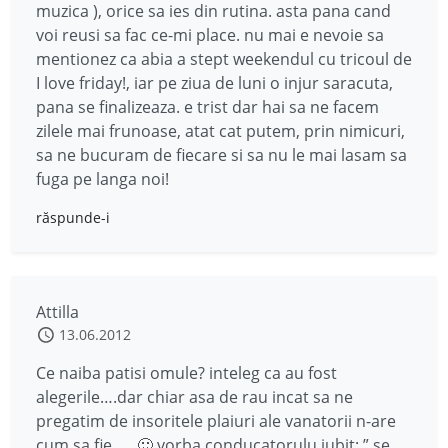
muzica ), orice sa ies din rutina. asta pana cand
voi reusi sa fac ce-mi place. nu mai e nevoie sa
mentionez ca abia a stept weekendul cu tricoul de
I love friday!, iar pe ziua de luni o injur saracuta,
pana se finalizeaza. e trist dar hai sa ne facem
zilele mai frunoase, atat cat putem, prin nimicuri,
sa ne bucuram de fiecare si sa nu le mai lasam sa
fuga pe langa noi!
răspunde-i
Attilla
13.06.2012
Ce naiba patisi omule? inteleg ca au fost
alegerile….dar chiar asa de rau incat sa ne
pregatim de insoritele plaiuri ale vanatorii n-are
cum sa fie….. 🙂 vorba conducatorulu iubit: ” se