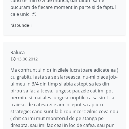
cand termin o zi de munca, dar uitam sa ne
bucuram de fiecare moment in parte si de faptul
ca e unic. 🙁
răspunde-i
Raluca
13.06.2012
Ma confrunt zilnic ( in zilele lucratoare adicatelea )
cu grabitul asta sa se sfarseasca. nu-mi place job-
ul meu in 3/4 din timp si abia astept sa ies din
birou sa fac altceva. lungesc pauzele cat imi pot
permite si mai ales lungesc noptile ca sa simt ca
traiesc. de cateva zile am inceput sa aplic o
strategie: cand sunt la birou incerc zilnic ceva nou
( chit ca imi mut monitorul de pe stanga pe
dreapta, sau imi fac ceai in loc de cafea, sau pun