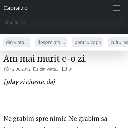
Cabral.ro
din viata...
despre altii...
pentru copii
culture
Am mai murit c-o zi.
12.06.2012
din viata...
31
[
play
si citeste, da]
Ne grabim spre nimic. Ne grabim sa