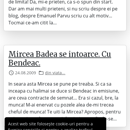
de limita! Da, mi-e prieten, ca s-o spun din start.
Dar am mai multi prieteni, si nu scriu despre ei pe
blog, despre Emanuel Parvu scriu cu alt motiv…
Tocmai ce-am citit la…
Mircea Badea se intoarce. Cu
Bendeac.
24.08.2009
din viata...
In seara asta Mircea se pune pe treaba. Si ca sa
inceapa cu halimai se duce si Bendeac in emisiune,
are ceva contracte de semnat… Era si cazul, bre, la
munca! M-ai enervat cu pozele alea de-mi trecea
cheful de munca! Te uiti la Mircea? Apropos, pentru
cei care inca clipesc muti de uimire gandindu-se…
Acest web site folosește cookie-uri pentru a
furniza serviciile și pentru a analiza traficul,