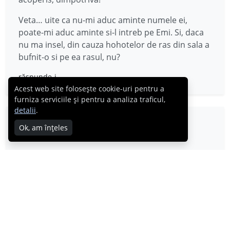
Veta… uite ca nu-mi aduc aminte numele ei,
poate-mi aduc aminte si-l intreb pe Emi. Si, daca
nu ma insel, din cauza hohotelor de ras din sala a
bufnit-o si pe ea rasul, nu?
răspunde-i
Acest web site folosește cookie-uri pentru a
furniza serviciile și pentru a analiza traficul,
detalii
.
laurra
Ok, am înțeles
23.09.2009
Asta mi-a placut intotdeauna de tine. Esti dincolo
de fite, raiting, balacareala, invidie si lucruri de-
astea mai putin placute care se intampla la „teve”.
Toate cele bune!