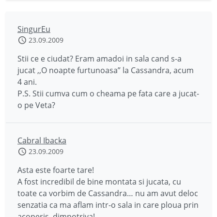
SingurEu
23.09.2009
Stii ce e ciudat? Eram amadoi in sala cand s-a
jucat ,,O noapte furtunoasa” la Cassandra, acum
4 ani.
P.S. Stii cumva cum o cheama pe fata care a jucat-
o pe Veta?
Cabral Ibacka
23.09.2009
Asta este foarte tare!
A fost incredibil de bine montata si jucata, cu
toate ca vorbim de Cassandra… nu am avut deloc
senzatia ca ma aflam intr-o sala in care ploua prin
acoperis, dimpotriva!