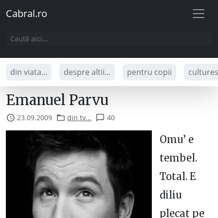
Cabral.ro
din viata...
despre altii...
pentru copii
culture
Emanuel Parvu
23.09.2009
din tv...
40
Omu’ e
tembel.
Total. E
diliu
plecat pe