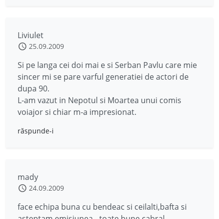
Liviulet
25.09.2009
Si pe langa cei doi mai e si Serban Pavlu care mie
sincer mi se pare varful generatiei de actori de
dupa 90.
L-am vazut in Nepotul si Moartea unui comis
voiajor si chiar m-a impresionat.
răspunde-i
mady
24.09.2009
face echipa buna cu bendeac si ceilalti,bafta si
asteptam emisiunea…toate bune cabral