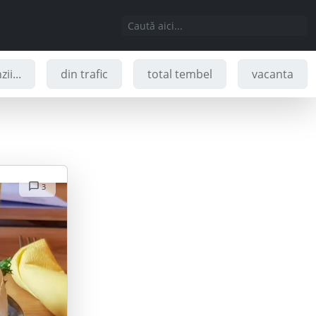
ii...
din trafic
total tembel
vacanta
3