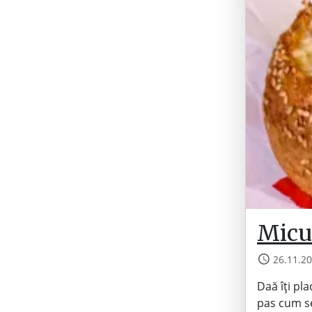
Micu
26.11.2
Daă îți pla
pas cum se