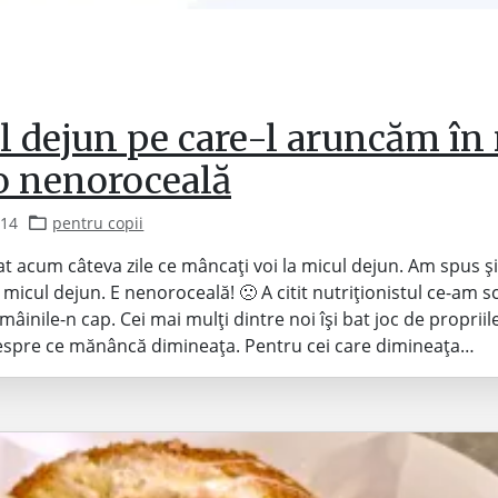
l dejun pe care-l aruncăm în 
 o nenoroceală
014
pentru copii
t acum câteva zile ce mâncați voi la micul dejun. Am spus și
micul dejun. E nenoroceală! 🙁 A citit nutriționistul ce-am scr
 mâinile-n cap. Cei mai mulți dintre noi își bat joc de propriil
espre ce mănâncă dimineața. Pentru cei care dimineața…