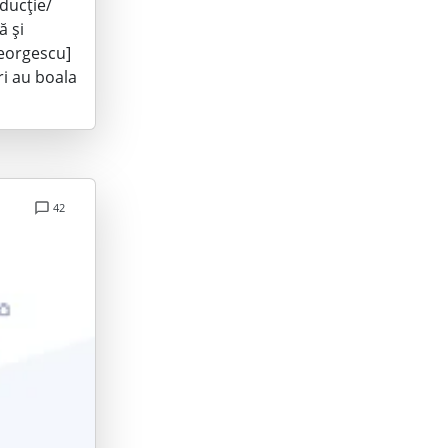
ducție/
ă și
eorgescu]
ri au boala
42