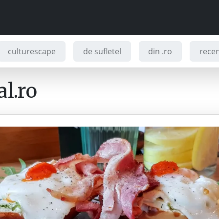
culturescape
de sufletel
din .ro
recenz
l.ro