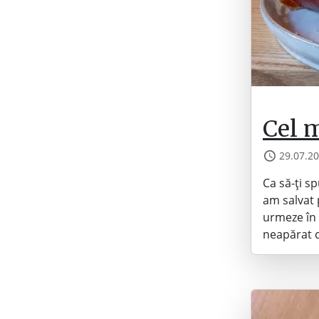
Cel 
29.07.2
Ca să-ți s
am salvat 
urmeze în
neapărat 