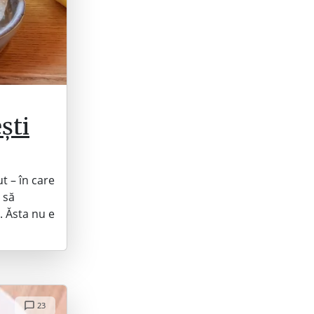
ști
t – în care
 să
 Ăsta nu e
23