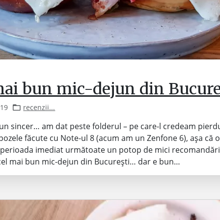
mai bun mic-dejun din Bucure
019
recenzii...
pun sincer… am dat peste folderul – pe care-l credeam pierdu
pozele făcute cu Note-ul 8 (acum am un Zenfone 6), așa că o
 perioada imediat următoate un potop de mici recomandări.
cel mai bun mic-dejun din București… dar e bun…