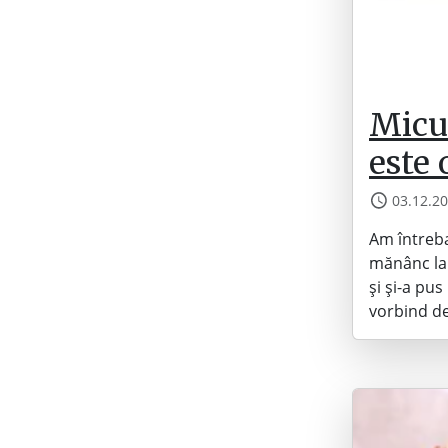
Micu
este
03.12.2
Am întreba
mănânc la 
și și-a pus
vorbind d