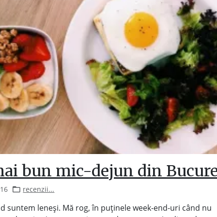
mai bun mic-dejun din Bucure
016
recenzii...
d suntem leneși. Mă rog, în puținele week-end-uri când nu