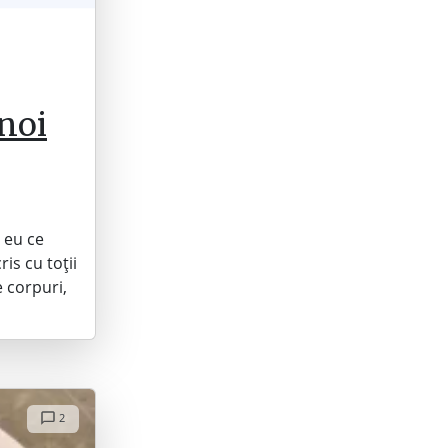
noi
 eu ce
is cu toții
e corpuri,
2