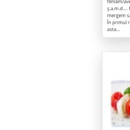
filmăm/av
ș.a.m.d…. 
mergem să
În primul 
asta…