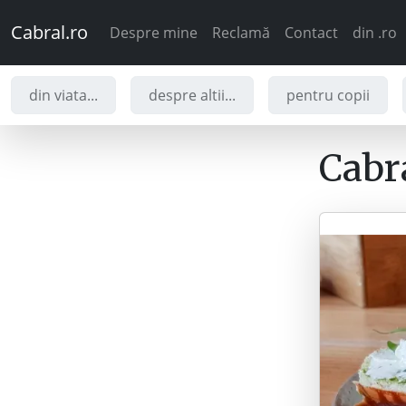
Cabral.ro
Despre mine
Reclamă
Contact
din .ro
din viata...
despre altii...
pentru copii
Cabra