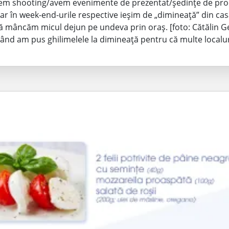
em shooting/avem evenimente de prezentat/ședințe de pro
Iar în week-end-urile respective ieșim de „dimineață” din cas
 mâncăm micul dejun pe undeva prin oraș. [foto: Cătălin G
rând am pus ghilimelele la dimineață pentru că multe localu