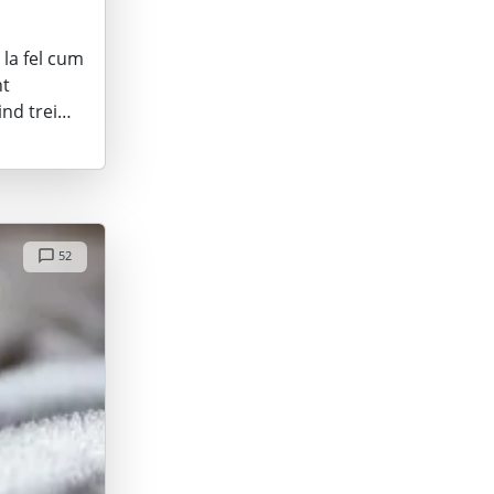
 la fel cum
nt
iind trei…
52