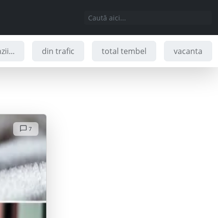
ii...
din trafic
total tembel
vacanta
7