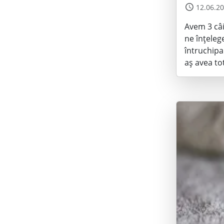
12.06.2
Avem 3 câi
ne înțeleg
întruchipa
aș avea to