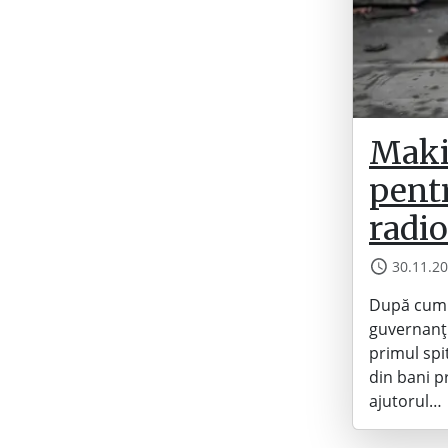
Maki
pentr
radi
30.11.2
După cum s
guvernanți
primul spi
din bani pr
ajutorul…