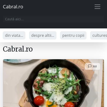
Cabral.ro
din viata...
despre altii...
pentru copii
culture
Cabral.ro
368