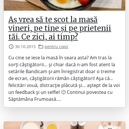
Aș vrea să te scot la masă
vineri, pe tine și pe prietenii
tăi. Ce zici, ai timp?
30.10.2015
pentru copii
Cu cine se iese la masă în seara asta? Am tras la
sorți câștigătorii… și chiar dacă n-am fost atent la
setările Bandicam și-am înregistrat doar o treime
de ecran, câștigătorii rămân câștigători! Așa că…
felicitări vouă, distracție plăcută și… aștept de la voi
un feedback și un selfie! 🙂 Continui povestea cu
Săptămâna Frumoasă.…