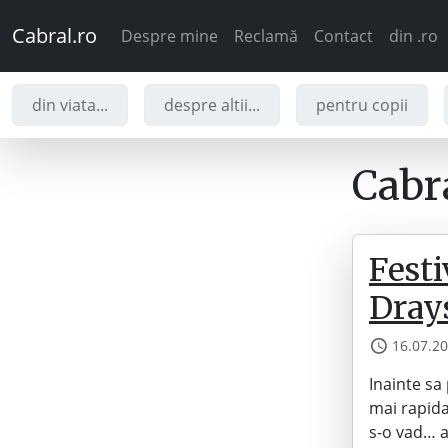
Cabral.ro
Despre mine
Reclamă
Contact
din .ro
din viata...
despre altii...
pentru copii
Cabra
Festi
Dray
16.07.2
Inainte sa
mai rapida
s-o vad… a