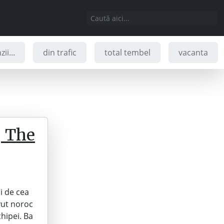
ii...
din trafic
total tembel
vacanta
, The
i de cea
vut noroc
hipei. Ba