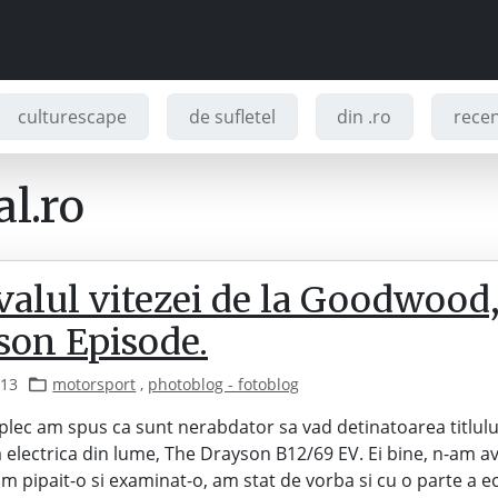
culturescape
de sufletel
din .ro
recenz
l.ro
valul vitezei de la Goodwood
son Episode.
013
motorsport
,
photoblog - fotoblog
 plec am spus ca sunt nerabdator sa vad detinatoarea titlulu
 electrica din lume, The Drayson B12/69 EV. Ei bine, n-am a
m pipait-o si examinat-o, am stat de vorba si cu o parte a ec