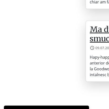
chiar am f
Ma d
smuci
09.07.2
Hapy-happy
anterior de
la Goodwoo
intalnesc b