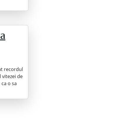
-a
at recordul
 vitezei de
 ca o sa