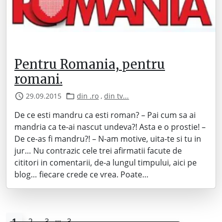
Pentru Romania, pentru
romani.
29.09.2015
din .ro
,
din tv...
De ce esti mandru ca esti roman? – Pai cum sa ai
mandria ca te-ai nascut undeva?! Asta e o prostie! –
De ce-as fi mandru?! – N-am motive, uita-te si tu in
jur… Nu contrazic cele trei afirmatii facute de
cititori in comentarii, de-a lungul timpului, aici pe
blog… fiecare crede ce vrea. Poate…
...
1
2
3
3