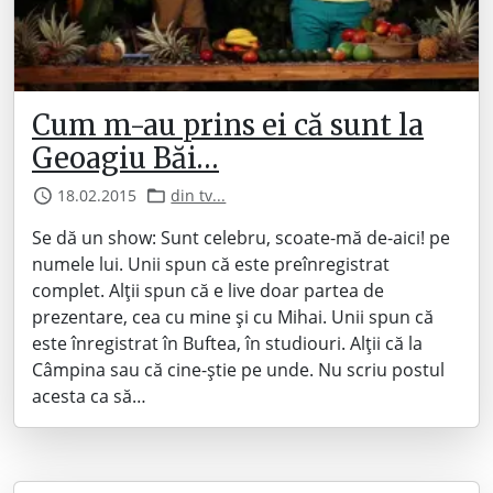
Cum m-au prins ei că sunt la
Geoagiu Băi…
18.02.2015
din tv...
Se dă un show: Sunt celebru, scoate-mă de-aici! pe
numele lui. Unii spun că este preînregistrat
complet. Alții spun că e live doar partea de
prezentare, cea cu mine și cu Mihai. Unii spun că
este înregistrat în Buftea, în studiouri. Alții că la
Câmpina sau că cine-știe pe unde. Nu scriu postul
acesta ca să…