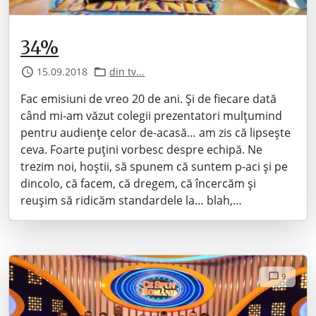
34%
15.09.2018
din tv...
Fac emisiuni de vreo 20 de ani. Și de fiecare dată
când mi-am văzut colegii prezentatori mulțumind
pentru audiențe celor de-acasă… am zis că lipsește
ceva. Foarte puțini vorbesc despre echipă. Ne
trezim noi, hoștii, să spunem că suntem p-aci și pe
dincolo, că facem, că dregem, că încercăm și
reușim să ridicăm standardele la… blah,…
9