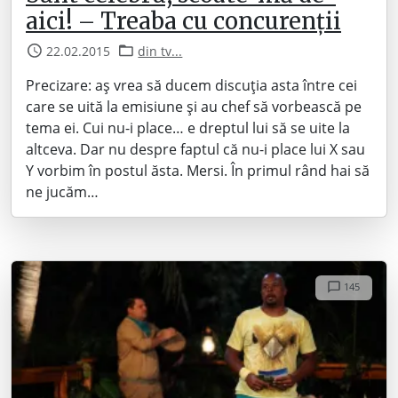
aici! – Treaba cu concurenții
22.02.2015
din tv...
Precizare: aș vrea să ducem discuția asta între cei
care se uită la emisiune și au chef să vorbească pe
tema ei. Cui nu-i place… e dreptul lui să se uite la
altceva. Dar nu despre faptul că nu-i place lui X sau
Y vorbim în postul ăsta. Mersi. În primul rând hai să
ne jucăm…
145