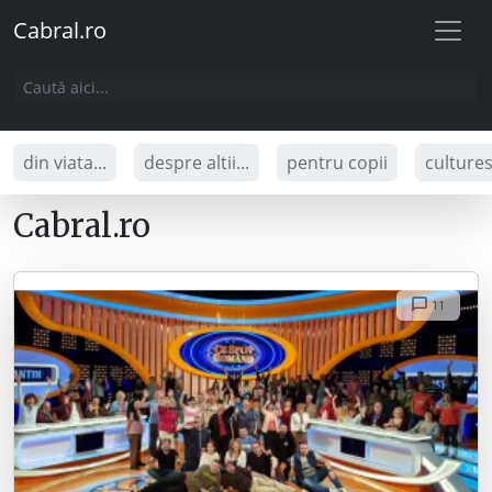
Cabral.ro
din viata...
despre altii...
pentru copii
culture
Cabral.ro
11