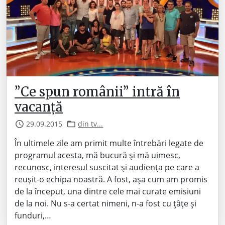
”Ce spun românii” intră în
vacanță
29.09.2015
din tv...
În ultimele zile am primit multe întrebări legate de
programul acesta, mă bucură și mă uimesc,
recunosc, interesul suscitat și audiența pe care a
reușit-o echipa noastră. A fost, așa cum am promis
de la început, una dintre cele mai curate emisiuni
de la noi. Nu s-a certat nimeni, n-a fost cu țâțe și
funduri,…