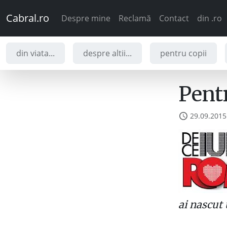
Cabral.ro
Despre mine
Reclamă
Contact
din .ro
din viata...
despre altii...
pentru copii
Pent
29.09.2015
ai nascut 