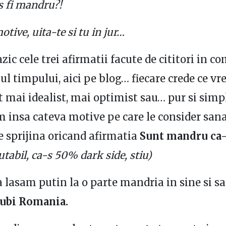
s fi mandru?!
ive, uita-te si tu in jur…
ic cele trei afirmatii facute de cititori in co
ul timpului, aici pe blog… fiecare crede ce vr
t mai idealist, mai optimist sau… pur si sim
 insa cateva motive pe care le consider sana
le sprijina oricand afirmatia
Sunt mandru ca-
cutabil, ca-s 50% dark side, stiu)
a lasam putin la o parte mandria in sine si s
iubi Romania.