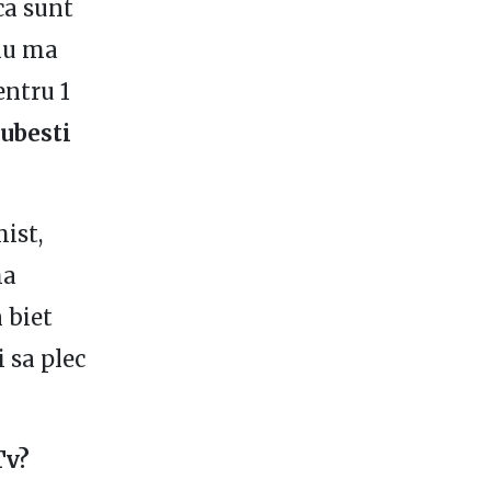
ca sunt
 nu ma
entru 1
iubesti
ist,
ma
 biet
 sa plec
Tv?