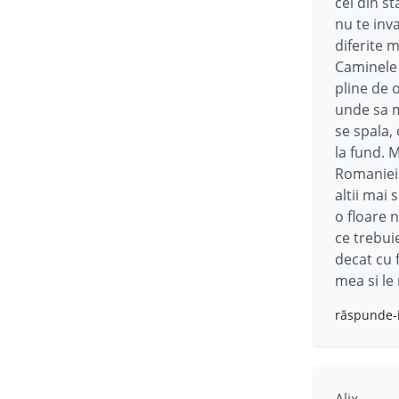
cei din st
nu te inva
diferite m
Caminele s
pline de o
unde sa m
se spala,
la fund. M
Romaniei 
altii mai 
o floare 
ce trebui
decat cu 
mea si le 
răspunde-
Alix