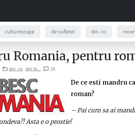
culturescape
de sufletel
din .ro
recenz
ru Romania, pentru rom
din .ro
,
din tv...
29
De ce esti mandru ca
roman?
– Pai cum sa ai mandr
undeva?! Asta e o prostie!