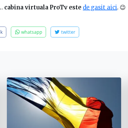
t…
cabina virtuala ProTv este
de gasit aici
. 😉
ok
whatsapp
twitter