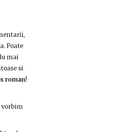
mentarii,
ea. Poate
plu mai
toase si
s roman!
a vorbim