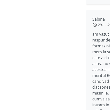
Sabina
29.11.
am vazut 
raspunde 
formez ni
mers la sc
este aici 
astea nu 
acestea in
meritul R
cand vad c
clacsonea
masinile.
cumva sa 
intram in 