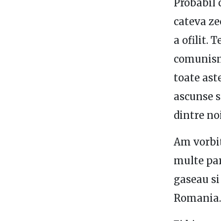
Probabil 
cateva zec
a ofilit. 
comunismu
toate ast
ascunse s
dintre no
Am vorbi
multe par
gaseau si
Romania.