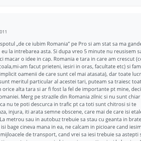
2011
spotul „de ce iubim Romania” pe Pro si am stat sa ma gand
eu la intrebarea asta. Si dupa vreo 5 minute nu reusisem s
ci macar o idee in cap. Romania e tara in care am crescut (co
oala,mi-am facut prieteni, iesiri in oras, facultate etc) si fa
(implicit oamenii de care sunt cel mai atasata), dar toate lucr
sunt meritul particular al acestei tari, puteam sa traiesc toa
 orice alta tara si ar fi fost la fel de importante pt mine, dec
omaniei. Merg pe strazile din Romania zilnic si nu sunt chi
a nu te poti descurca in trafic pt ca toti sunt chitrosi si te
za, injura, iti arata semne obscene, care mai de care isi eta
 La metrou sau in autobuz trebuie sa stau cu geanta in brat
isi bage cineva mana in ea, ne calcam in picioare cand iesi
mijloacele de transport, cand vrei sa iesi trebuie sa astepti 