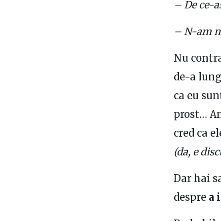
– De ce-a
– N-am mot
Nu contraz
de-a lung
ca eu sun
prost… Am
cred ca e
(da, e dis
Dar hai s
despre
a 