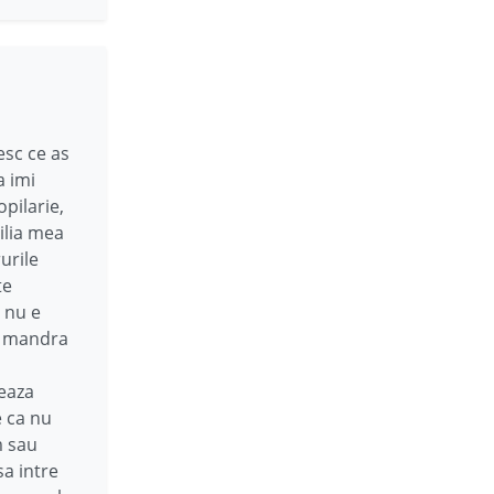
esc ce as
a imi
pilarie,
milia mea
urile
te
i nu e
ar mandra
leaza
e ca nu
m sau
sa intre