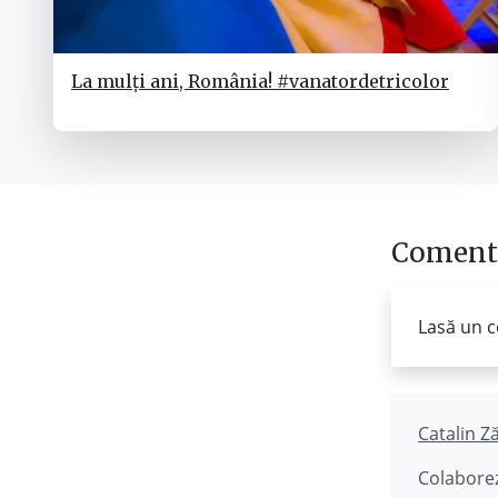
La mulți ani, România! #vanatordetricolor
Comenta
Lasă un c
Catalin Z
Colaborez