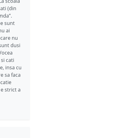
 La scoala
ati (din
„mda”.
le sunt
nu ai
 care nu
sunt dusi
 Vocea
si cati
ne, insa cu
e sa faca
catie
e strict a