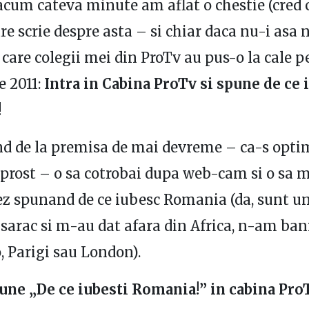
acum cateva minute am aflat o chestie (cred 
re scrie despre asta – si chiar daca nu-i asa
 care colegii mei din ProTv au pus-o la cale p
 2011:
Intra in Cabina ProTv si spune de ce 
!
nd de la premisa de mai devreme – ca-s optim
 prost – o sa cotrobai dupa web-cam si o sa 
ez spunand de ce iubesc Romania (da, sunt un
sarac si m-au dat afara din Africa, n-am bani
, Parigi sau London).
une „De ce iubesti Romania!” in cabina Pro