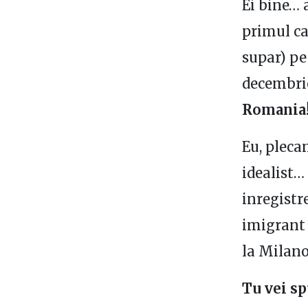
Ei bine… 
primul ca
supar) pe
decembrie
Romania
Eu, pleca
idealist…
inregistr
imigrant 
la Milano
Tu vei sp