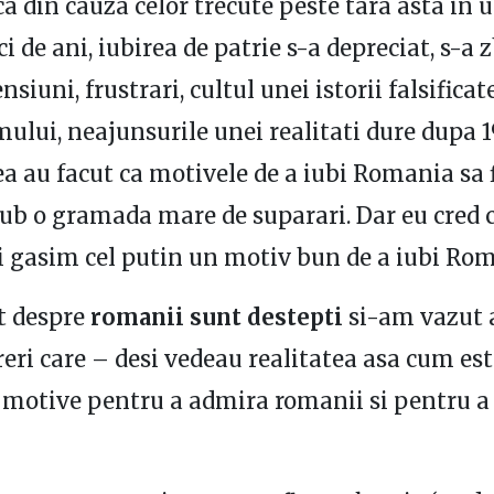
ca din cauza celor trecute peste tara asta in 
i de ani, iubirea de patrie s-a depreciat, s-a z
Tensiuni, frustrari, cultul unei istorii falsificat
lui, neajunsurile unei realitati dure dupa 
ea au facut ca motivele de a iubi Romania sa 
ub o gramada mare de suparari. Dar eu cred c
i gasim cel putin un motiv bun de a iubi Ro
t despre
romanii sunt destepti
si-am vazut 
eri care – desi vedeau realitatea asa cum es
 motive pentru a admira romanii si pentru a 