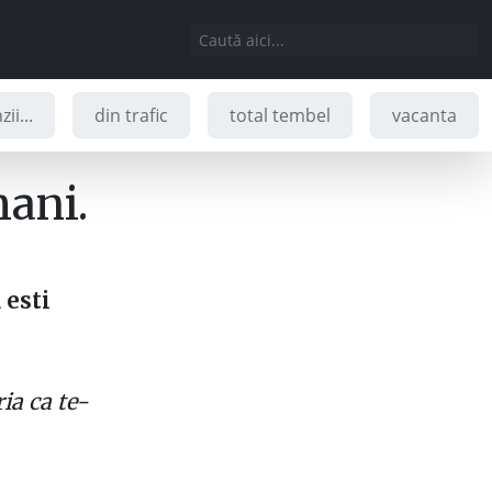
ii...
din trafic
total tembel
vacanta
ani.
 esti
ia ca te-