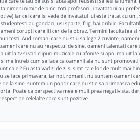
atie care te iau pe sus si abia apoi reusesti sa iesi la lumina.
ta nimeni nimic de bine, toti profesorii, invatatorii au prefer
otive) iar cel care isi vede de invatatul lui este tratat cu un 
tudentesti au gandaci, usi sparte, frig, bai oribile. Facultati
ameni corupti care iti cer de la obraz. Termini facultatea si 
uncesti. Aud romani care nu stiu sa lege 2 cuvinte, oameni
 oameni care nu au respectul de sine, oameni talentati care 
a uit la tv si vad clipuri muzicale cu afoni/e si apoi ma uit la
si ma intreb cum se face ca oamenii aia nu sunt promovati, 
sunt ca ei? Eu asta vad zi de zi si simt ca e loc de mult mai bi
nu se face primavara, iar noi, romanii, nu suntem oameni car
e de la sine, suntem un popor care nu stie sa primeasca edu
forta. Poate ca perspectiva mea e mult prea negativista, dar 
respect pe celelalte care sunt pozitive.
i