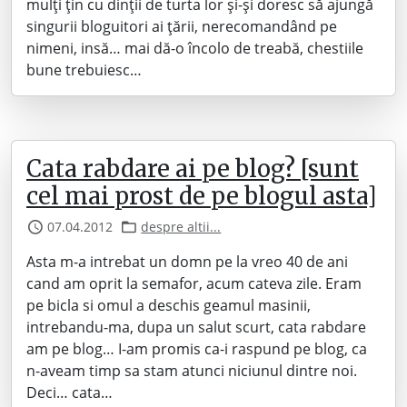
mulți țin cu dinții de turta lor și-și doresc să ajungă
singurii bloguitori ai țării, nerecomandând pe
nimeni, insă… mai dă-o încolo de treabă, chestiile
bune trebuiesc…
Cata rabdare ai pe blog? [sunt
cel mai prost de pe blogul asta]
07.04.2012
despre altii...
Asta m-a intrebat un domn pe la vreo 40 de ani
cand am oprit la semafor, acum cateva zile. Eram
pe bicla si omul a deschis geamul masinii,
intrebandu-ma, dupa un salut scurt, cata rabdare
am pe blog… I-am promis ca-i raspund pe blog, ca
n-aveam timp sa stam atunci niciunul dintre noi.
Deci… cata…