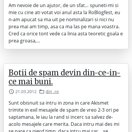
Am nevoie de un ajutor, de un sfat… spuneti-mi si
mie cu cine ati votat voi anul asta la RoBlogfest, eu
n-am apucat sa ma uit pe nominalizari si nici nu
prea mai am timp, asa ca ma las pe mana voastra.
Cred ca orice tont vede ca linia asta teoretic goala e
prea groasa,…
Botii de spam devin din-ce-in-
ce mai buni.
21.03.2012
din .ro
Sunt obisnuit sa intru in zona in care Akismet
trimite in exil mesajele de spam de vreo 2-3 ori pe
saptamana, le iau la rand si incerc sa salvez de-
acolo mesajele care merita. Daca intru mai des mi
se pare ca pierd timp, daca intru mai rar… se