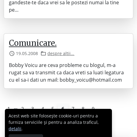
gandeste-te daca vrei sa le postezi numai la tine
pe…
Comunicare.
19.05.2008
despre altii...
Bobby Voicu are ceva probleme cu blogul, m-a
rugat sa va transmit ca daca vreti sa luati legatura
cu el sa-i dati un mail: bobby_voicu@hotmail.com
...
1
2
3
4
5
6
7
8
9
Acest web site folosește cookie-uri pentru a
furniza serviciile și pentru a analiza traficul,
detalii
.