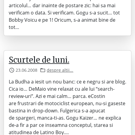
articolul… dar inainte de postare zic: hai sa mai
verificam o data. Si verificam. Gogu s-a sucit… tot
Bobby Voicu e pe 1! Oricum, s-a animat bine de
tot…
Scurtele de luni.
23.06.2008
despre altii...
La Budha a iesit un nou banc: ce e negru si are blog.
Cica io… DeMaio vine relaxat cu ale lui “search-
review-uri”. Azi e mai calm… parca. eCostin
are frustrari de motociclist european, nu-si gaseste
bastina in drop-down. Fulgerica s-a apucat
de spargeri, manca-ti-as. Gogu Kaizer… ne explica
de-a fir a par ce inseamna conceptul, starea si
atitudinea de Latino Boy.…