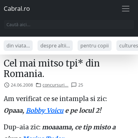
Cabral.ro
din viata...
despre altii...
pentru copii
culture
Cel mai mitso tpi* din
Romania.
24.06.2008
concursuri...
25
Am verificat ce se intampla si zic:
Opaaa,
Bobby Voicu
e pe locul 2!
Dup-aia zic:
moaaama, ce tip misto a