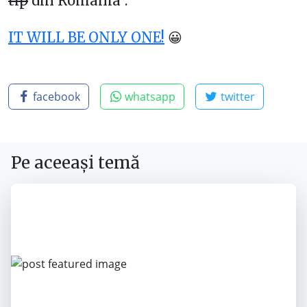
tip
din Romania”.
IT WILL BE ONLY ONE!
😀
facebook
whatsapp
twitter
Pe aceeași temă