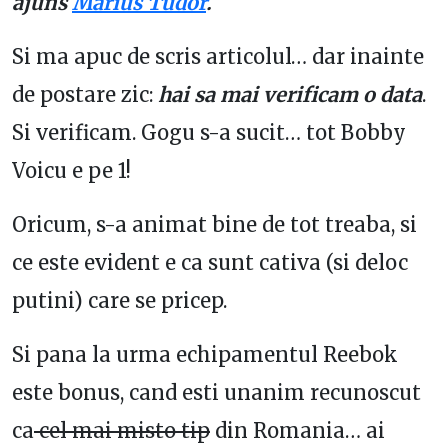
ajuns
Marius Tudor
.
Si ma apuc de scris articolul… dar inainte
de postare zic:
hai sa mai verificam o data
.
Si verificam. Gogu s-a sucit… tot Bobby
Voicu e pe 1!
Oricum, s-a animat bine de tot treaba, si
ce este evident e ca sunt cativa (si deloc
putini) care se pricep.
Si pana la urma echipamentul Reebok
este bonus, cand esti unanim recunoscut
ca
cel mai misto tip
din Romania… ai