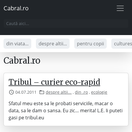
Cabral.ro
din viata...
despre altii...
pentru copii
culture
Cabral.ro
Tribul – curier eco-rapid
04.07.2011
despre altii...
,
din .ro
,
ecologie
Sfatul meu este sa le probati serviciile, macar o
data, sa le dam o sansa. Eu zic… merita! L.E. Ii puteti
gasi pe tribul.eu