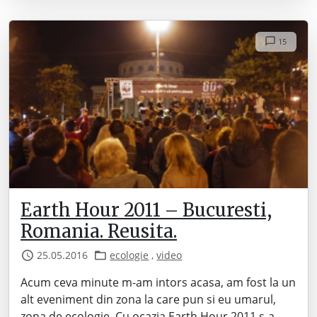
15
Earth Hour 2011 – Bucuresti,
Romania. Reusita.
25.05.2016
ecologie
,
video
Acum ceva minute m-am intors acasa, am fost la un
alt eveniment din zona la care pun si eu umarul,
zona de ecologie. Cu ocazia Earth Hour 2011 s-a