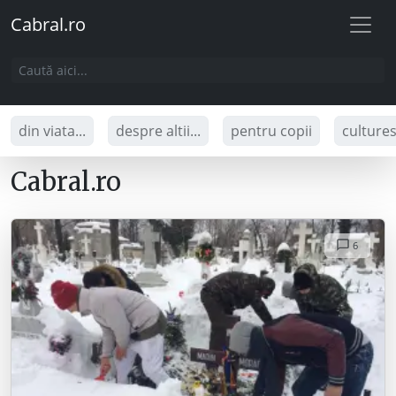
Cabral.ro
din viata...
despre altii...
pentru copii
culture
Cabral.ro
6