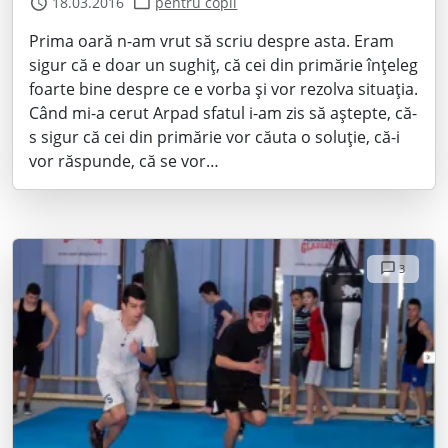
18.03.2016
pentru copii
Prima oară n-am vrut să scriu despre asta. Eram
sigur că e doar un sughiț, că cei din primărie înțeleg
foarte bine despre ce e vorba și vor rezolva situația.
Când mi-a cerut Arpad sfatul i-am zis să aștepte, că-
s sigur că cei din primărie vor căuta o soluție, că-i
vor răspunde, că se vor…
3