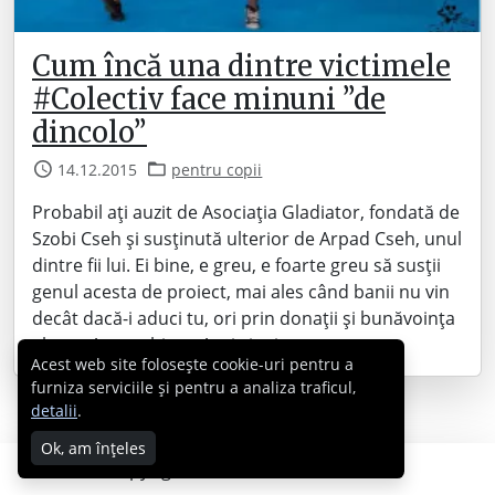
Cum încă una dintre victimele
#Colectiv face minuni ”de
dincolo”
14.12.2015
pentru copii
Probabil ați auzit de Asociația Gladiator, fondată de
Szobi Cseh și susținută ulterior de Arpad Cseh, unul
dintre fii lui. Ei bine, e greu, e foarte greu să susții
genul acesta de proiect, mai ales când banii nu vin
decât dacă-i aduci tu, ori prin donații și bunăvoința
altora. Am vorbit cu Arpi și mi-a…
Acest web site folosește cookie-uri pentru a
furniza serviciile și pentru a analiza traficul,
detalii
.
Ok, am înțeles
Copyright © 2007 - 2026 Cabral.ro