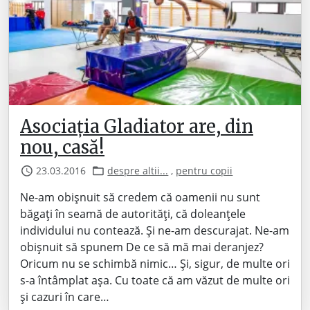
Asociația Gladiator are, din
nou, casă!
23.03.2016
despre altii...
,
pentru copii
Ne-am obișnuit să credem că oamenii nu sunt
băgați în seamă de autorități, că doleanțele
individului nu contează. Și ne-am descurajat. Ne-am
obișnuit să spunem De ce să mă mai deranjez?
Oricum nu se schimbă nimic… Și, sigur, de multe ori
s-a întâmplat așa. Cu toate că am văzut de multe ori
și cazuri în care…