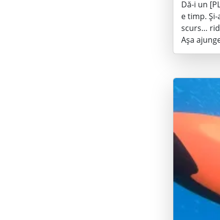
Dă-i un [P
e timp. Și
scurs… rid
Așa ajunge