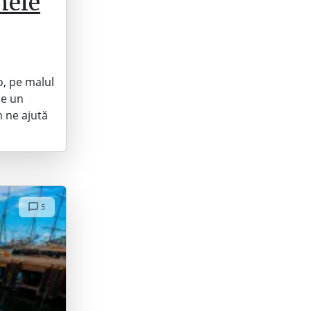
nele
o, pe malul
de un
 ne ajută
5