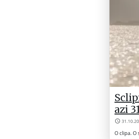
Sclip
azi 3
31.10.2
O clipa. O