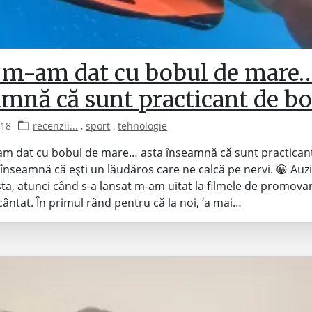
 m-am dat cu bobul de mare…
amnă că sunt practicant de b
018
recenzii...
,
sport
,
tehnologie
am dat cu bobul de mare… asta înseamnă că sunt practican
 înseamnă că ești un lăudăros care ne calcă pe nervi. 😀 Au
sta, atunci când s-a lansat m-am uitat la filmele de promova
cântat. În primul rând pentru că la noi, ‘a mai…