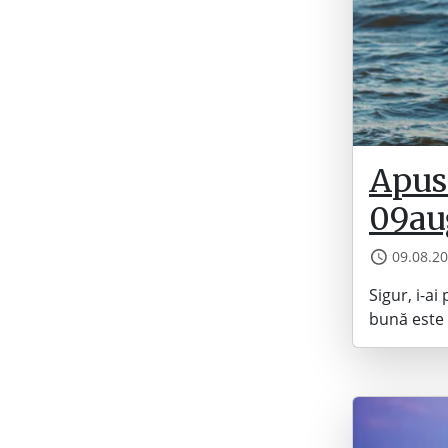
Apus 
09au
09.08.2
Sigur, i-a
bună este 