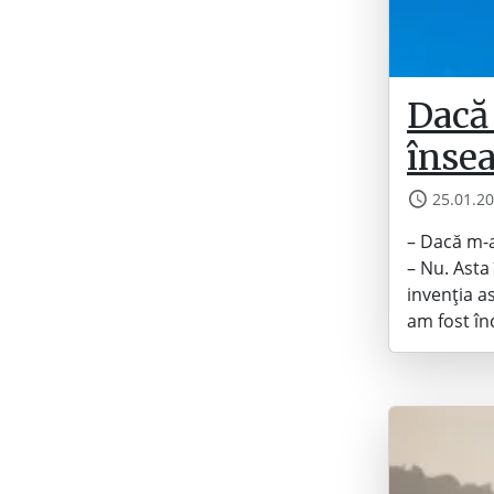
Dacă
înse
25.01.2
– Dacă m-
– Nu. Asta
invenția a
am fost în