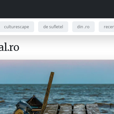
culturescape
de sufletel
din .ro
recenz
l.ro