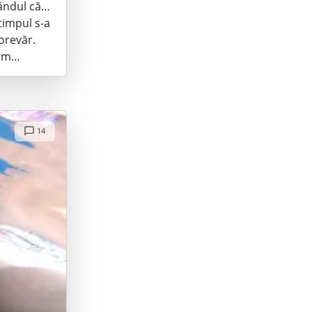
gândul că…
timpul s-a
orevăr.
0mm…
14