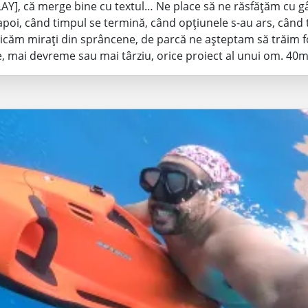
LAY], că merge bine cu textul… Ne place să ne răsfățăm cu 
-apoi, când timpul se termină, când opțiunele s-au ars, când 
icăm mirați din sprâncene, de parcă ne așteptam să trăim f
, mai devreme sau mai târziu, orice proiect al unui om. 4