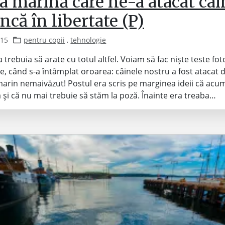
a marină care ne-a atacat câi
încă în libertate (P)
015
pentru copii
,
tehnologie
 trebuia să arate cu totul altfel. Voiam să fac niște teste fot
e, când s-a întâmplat oroarea: câinele nostru a fost atacat 
rin nemaivăzut! Postul era scris pe marginea ideii că acum
 și că nu mai trebuie să stăm la poză. Înainte era treaba…