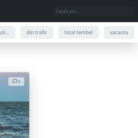
ii...
din trafic
total tembel
vacanta
0