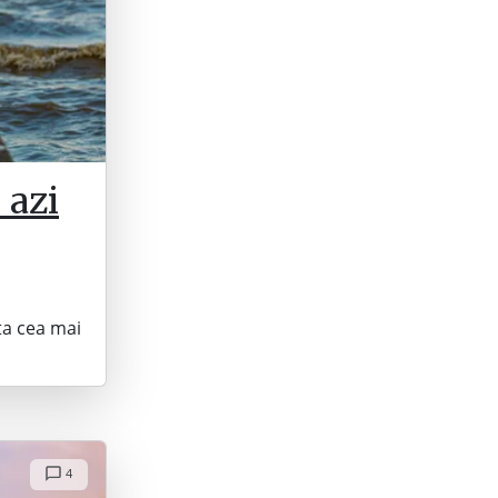
 azi
ta cea mai
4