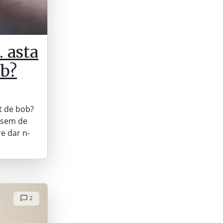
 asta
ob?
t de bob?
zisem de
re dar n-
2