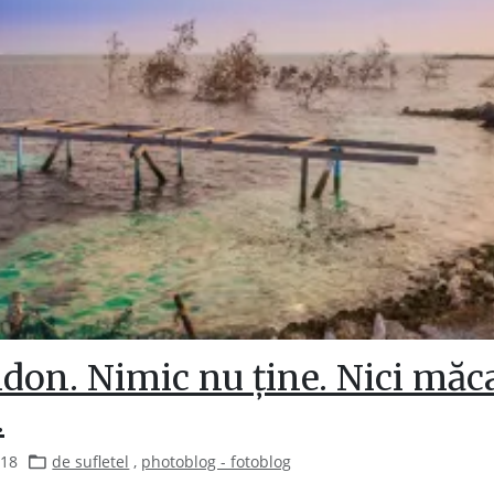
don. Nimic nu ține. Nici măc
.
018
de sufletel
,
photoblog - fotoblog