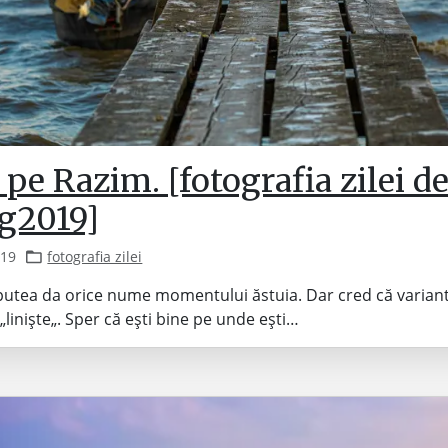
pe Razim. [fotografia zilei de
g2019]
019
fotografia zilei
i putea da orice nume momentului ăstuia. Dar cred că varian
„liniște„. Sper că ești bine pe unde ești…