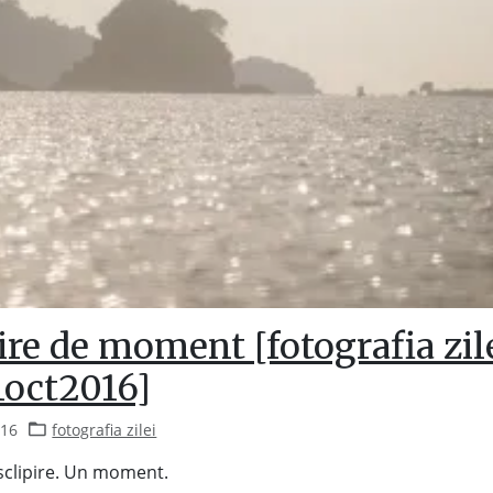
ire de moment [fotografia zil
1oct2016]
016
fotografia zilei
 sclipire. Un moment.