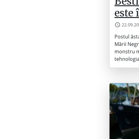
Besti
este 
22.09.2
Postul ăsta
Mării Negr
monstru ma
tehnologia