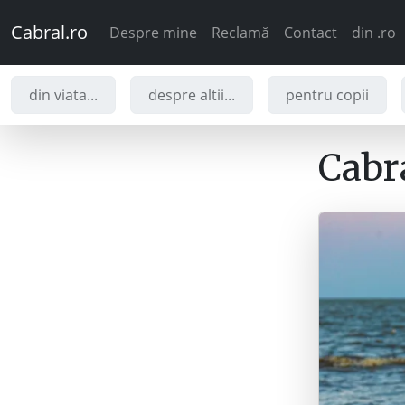
Cabral.ro
Despre mine
Reclamă
Contact
din .ro
din viata...
despre altii...
pentru copii
Cabra