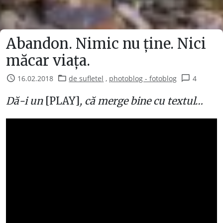
Abandon. Nimic nu ține. Nici
măcar viața.
16.02.2018
de sufletel
,
photoblog - fotoblog
4
Dă-i un
[PLAY]
, că merge bine cu textul…