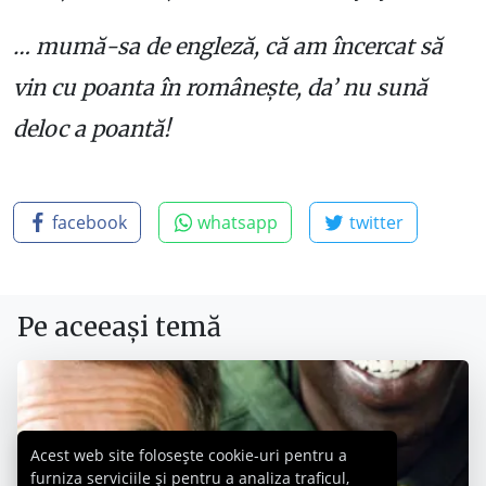
… mumă-sa de engleză, că am încercat să
vin cu poanta în românește, da’ nu sună
deloc a poantă!
facebook
whatsapp
twitter
Pe aceeași temă
Acest web site folosește cookie-uri pentru a
furniza serviciile și pentru a analiza traficul,