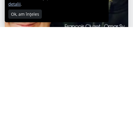
detalii
.
Ok, am înțeles
Subtitrarea strica filmul: turteste comedia si
fasaie drama.