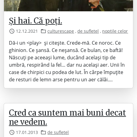
Și hai. Că poți.
12.12.2021
culturescape
,
de sufletel
,
noptile celor sin
Dă-i un <play> și citește. Crede-mă. Ce noroc. Ce
ghinion. Ce șansă. Ce neșansă. Ce bulan, ce baftă!
Născuți pe aceeași lume, ducând același tip de
umbră, respirând la fel… dar nu același aer. Unii în
case de chirpici cu podea de lut. În cârpe împuțite
de resturi de lemn arse pentru un aer călâi.…
Cred ca suntem mai buni decat
ne vedem.
17.01.2013
de sufletel