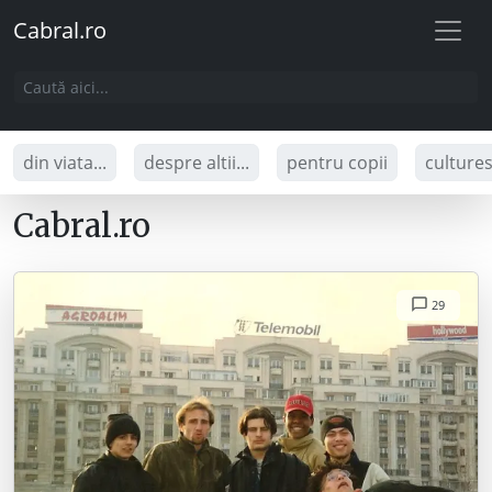
Cabral.ro
din viata...
despre altii...
pentru copii
culture
Cabral.ro
29