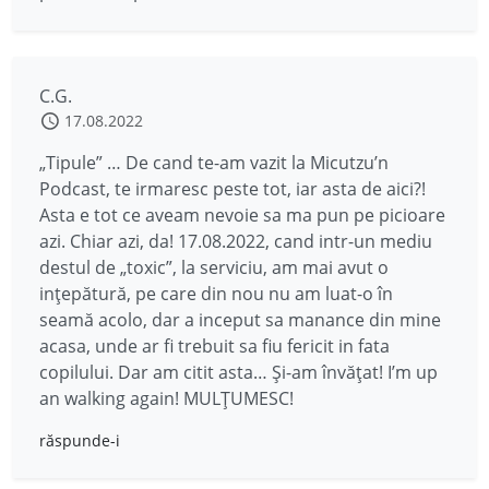
C.G.
17.08.2022
„Tipule” … De cand te-am vazit la Micutzu’n
Podcast, te irmaresc peste tot, iar asta de aici?!
Asta e tot ce aveam nevoie sa ma pun pe picioare
azi. Chiar azi, da! 17.08.2022, cand intr-un mediu
destul de „toxic”, la serviciu, am mai avut o
ințepătură, pe care din nou nu am luat-o în
seamă acolo, dar a inceput sa manance din mine
acasa, unde ar fi trebuit sa fiu fericit in fata
copilului. Dar am citit asta… Și-am învățat! I’m up
an walking again! MULȚUMESC!
răspunde-i