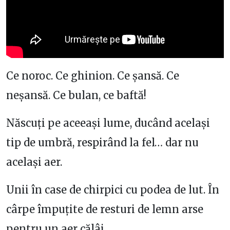
Ce noroc. Ce ghinion. Ce șansă. Ce
neșansă. Ce bulan, ce baftă!
Născuți pe aceeași lume, ducând același
tip de umbră, respirând la fel… dar nu
același aer.
Unii în case de chirpici cu podea de lut. În
cârpe împuțite de resturi de lemn arse
pentru un aer călâi.