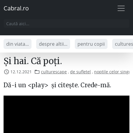
Cabral.ro
din viata...
despre altii...
pentru copii
culture
Și hai. Că poți.
12.12.2021
culturescape
,
de sufletel
,
noptile celor singur
Dă-i un <play> și citește. Crede-mă.