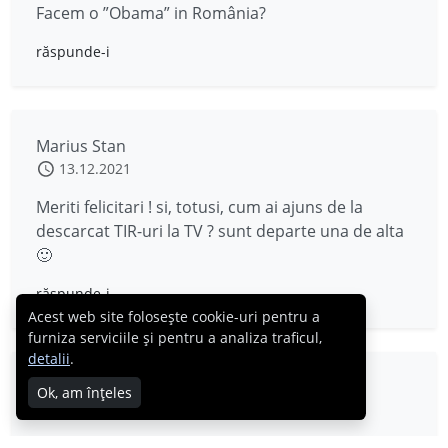
Facem o ”Obama” in România?
răspunde-i
Marius Stan
13.12.2021
Meriti felicitari ! si, totusi, cum ai ajuns de la
descarcat TIR-uri la TV ? sunt departe una de alta
🙂
răspunde-i
Acest web site folosește cookie-uri pentru a
furniza serviciile și pentru a analiza traficul,
detalii
.
Condruz Narcis
Ok, am înțeles
12.12.2021