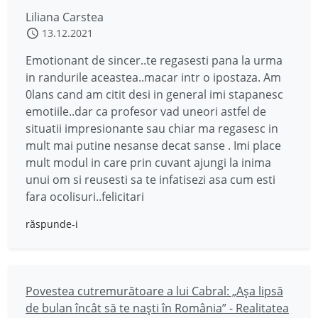
Liliana Carstea
13.12.2021
Emotionant de sincer..te regasesti pana la urma
in randurile aceastea..macar intr o ipostaza. Am
0lans cand am citit desi in general imi stapanesc
emotiile..dar ca profesor vad uneori astfel de
situatii impresionante sau chiar ma regasesc in
mult mai putine nesanse decat sanse . Imi place
mult modul in care prin cuvant ajungi la inima
unui om si reusesti sa te infatisezi asa cum esti
fara ocolisuri..felicitari
răspunde-i
Povestea cutremurătoare a lui Cabral: „Așa lipsă
de bulan încât să te naști în România” - Realitatea