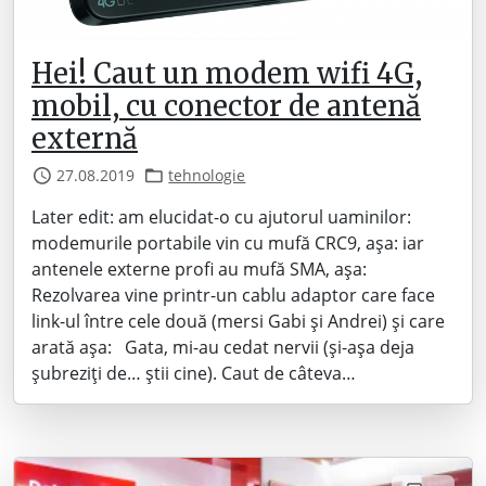
Hei! Caut un modem wifi 4G,
mobil, cu conector de antenă
externă
27.08.2019
tehnologie
Later edit: am elucidat-o cu ajutorul uaminilor:
modemurile portabile vin cu mufă CRC9, așa: iar
antenele externe profi au mufă SMA, așa:
Rezolvarea vine printr-un cablu adaptor care face
link-ul între cele două (mersi Gabi și Andrei) și care
arată așa: Gata, mi-au cedat nervii (și-așa deja
șubreziți de… știi cine). Caut de câteva…