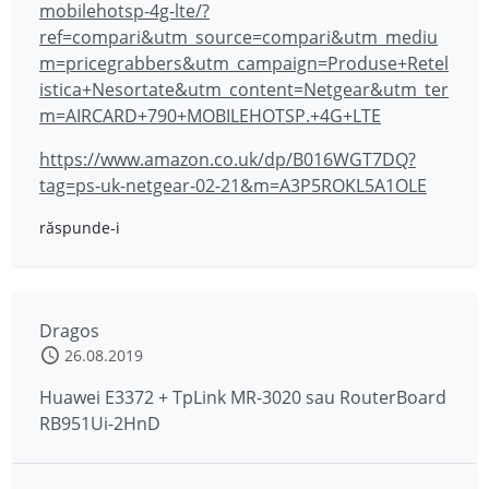
mobilehotsp-4g-lte/?
ref=compari&utm_source=compari&utm_mediu
m=pricegrabbers&utm_campaign=Produse+Retel
istica+Nesortate&utm_content=Netgear&utm_ter
m=AIRCARD+790+MOBILEHOTSP.+4G+LTE
https://www.amazon.co.uk/dp/B016WGT7DQ?
tag=ps-uk-netgear-02-21&m=A3P5ROKL5A1OLE
răspunde-i
Dragos
26.08.2019
Huawei E3372 + TpLink MR-3020 sau RouterBoard
RB951Ui-2HnD