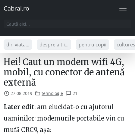
Cabral.ro
din viata...
despre altii...
pentru copii
culture
Hei! Caut un modem wifi 4G,
mobil, cu conector de antenă
externă
27.08.2019
tehnologie
21
Later edi
t: am elucidat-o cu ajutorul
uaminilor: modemurile portabile vin cu
mufă CRC9, așa: