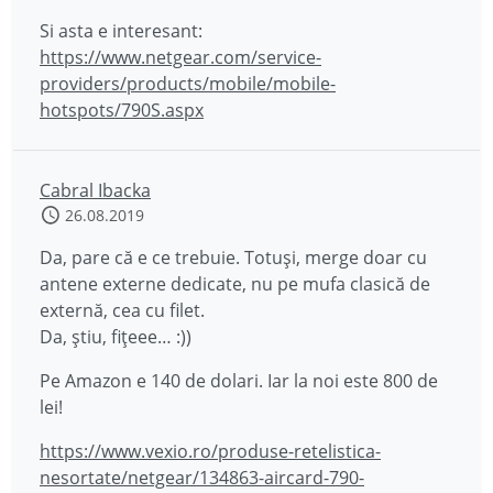
Si asta e interesant:
https://www.netgear.com/service-
providers/products/mobile/mobile-
hotspots/790S.aspx
Cabral Ibacka
26.08.2019
Da, pare că e ce trebuie. Totuși, merge doar cu
antene externe dedicate, nu pe mufa clasică de
externă, cea cu filet.
Da, știu, fițeee… :))
Pe Amazon e 140 de dolari. Iar la noi este 800 de
lei!
https://www.vexio.ro/produse-retelistica-
nesortate/netgear/134863-aircard-790-