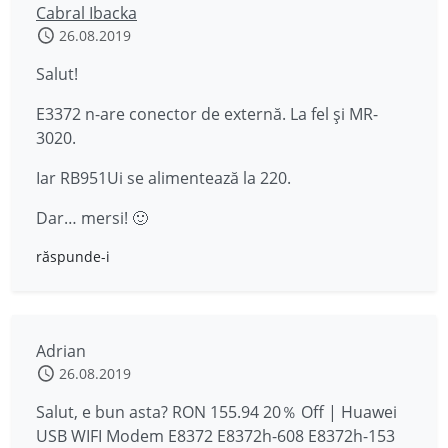
Cabral Ibacka
26.08.2019
Salut!
E3372 n-are conector de externă. La fel și MR-
3020.
Iar RB951Ui se alimentează la 220.
Dar… mersi! 🙂
răspunde-i
Adrian
26.08.2019
Salut, e bun asta? RON 155.94 20％ Off | Huawei
USB WIFI Modem E8372 E8372h-608 E8372h-153