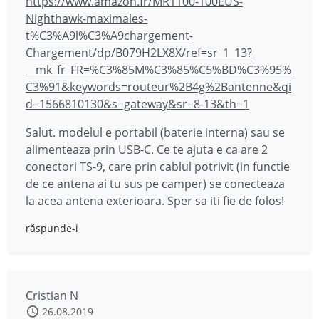
https://www.amazon.fr/MR1100-100EUS-
Nighthawk-maximales-
t%C3%A9l%C3%A9chargement-
Chargement/dp/B079H2LX8X/ref=sr_1_13?
__mk_fr_FR=%C3%85M%C3%85%C5%BD%C3%95%
C3%91&keywords=routeur%2B4g%2Bantenne&qi
d=1566810130&s=gateway&sr=8-13&th=1
Salut. modelul e portabil (baterie interna) sau se
alimenteaza prin USB-C. Ce te ajuta e ca are 2
conectori TS-9, care prin cablul potrivit (in functie
de ce antena ai tu sus pe camper) se conecteaza
la acea antena exterioara. Sper sa iti fie de folos!
răspunde-i
Cristian N
26.08.2019