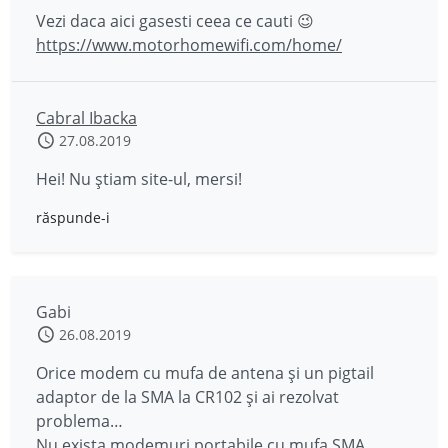
Vezi daca aici gasesti ceea ce cauti 😉
https://www.motorhomewifi.com/home/
Cabral Ibacka
27.08.2019
Hei! Nu știam site-ul, mersi!
răspunde-i
Gabi
26.08.2019
Orice modem cu mufa de antena și un pigtail
adaptor de la SMA la CR102 și ai rezolvat
problema…
Nu exista modemuri portabile cu mufa SMA…