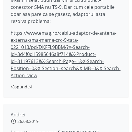
conesctor SMA nu TS-9. Dar cum cele portabile
doar asa pare ca se gasesc, adaptorul asta
rezolva problema:
https://www.emag.ro/cablu-adaptor-de-antena-
externa-sma-mama-crc-9-tata-
0221013/pd/DKFFL9BBM/?X-Search-
Id=3d4f0d15985646a8f714&X-Product-
Id=31197613&X-Search-Page=1&X-Search-
Position=0&X-Section=search&X-MB=0&X-Search-
Action=view
răspunde-i
Andrei
26.08.2019