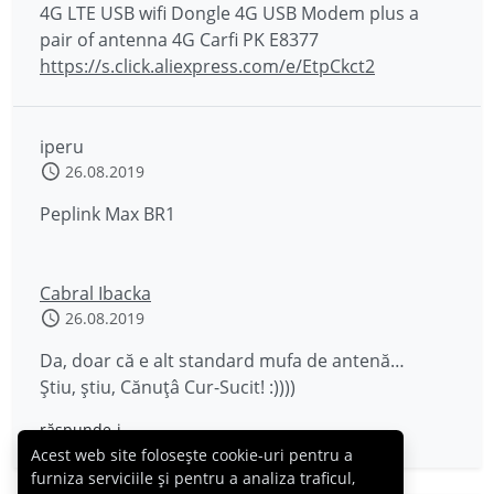
4G LTE USB wifi Dongle 4G USB Modem plus a
pair of antenna 4G Carfi PK E8377
https://s.click.aliexpress.com/e/EtpCkct2
iperu
26.08.2019
Peplink Max BR1
Cabral Ibacka
26.08.2019
Da, doar că e alt standard mufa de antenă…
Știu, știu, Cănuțâ Cur-Sucit! :))))
răspunde-i
Acest web site folosește cookie-uri pentru a
furniza serviciile și pentru a analiza traficul,