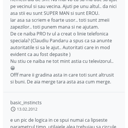
pe vecinul si sau vecina. Ajuti pe unu altul.. da nici
asa stii eu sunt SUPER MAN si sunt EROU.
Iar asa sa scriem e foarte usor.. toti sunt zmeii
zapezilor.. toti punem mana si ne ajutam.
De ce naiba PRO tv ul a creat o linie telefonica
speciala? (Claudiu Pandaru a spus ca sa anunte
autoritatile si sa le ajut.. Autoritati care in mod
evident ca au fost depasite )
Nu stiu ce naiba ne tot mint astia cu televizorul..
😀
Offf mare ii gradina asta in care toti sunt altrusit
si buni. De aia merge tara asta asa cum merge.
basic_instincts
13.02.2012
e un pic de logica in ce spui numai ca lipseste
parametrul timp. utilajele alea trebuiau sa circule