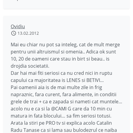
Ovidiu
13.02.2012
Mai eu chiar nu pot sa inteleg, cat de mult merge
pentru unii altruismul si omenia.. Adica ok sunt
10, 20 de oameni care stau in birt si beau.. is
drojdia societatii.
Dar hai mai fiti seriosi ca nu cred nici in ruptu
capului ca majoritatea is LENES si BETIVI…
Pai oamenii aia is de mai multe zile in frig
napraznic, fara curent, fara alimente, in conditii
grele de trai + ca e zapada si nameti cat muntele…
acolo nu e ca si la @CAMI G care da 10 min cu
matura in fata blocului… sa fim seriosi totusi.
Arata la stiri pe PRO tv si explica acolo Catalin
Radu Tanase ca si lama sau bulodezrul ce naiba