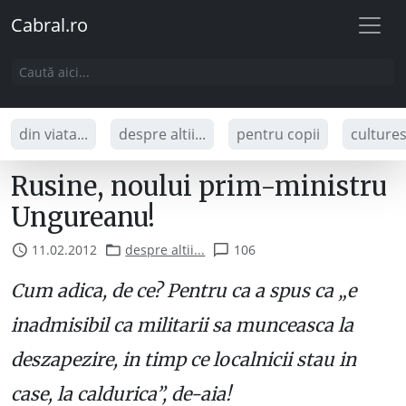
Cabral.ro
din viata...
despre altii...
pentru copii
culture
Rusine, noului prim-ministru
Ungureanu!
11.02.2012
despre altii...
106
Cum adica, de ce? Pentru ca a spus ca „e
inadmisibil ca militarii sa munceasca la
deszapezire, in timp ce localnicii stau in
case, la caldurica”, de-aia!