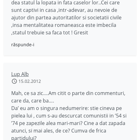
dea statul la lopata in fata caselor lor..Cei care
sunt captivi in casa ,intr-adevar, au nevoie de
ajutor din partea autoritatilor si societatii civile
,insa mentalitatea romaneasca este imbecila
,statul trebuie sa faca tot ! Gresit
răspunde-i
Lup Alb
15.02.2012
Mah, ce sa zic….Am citit o parte din commenturi,
care da, care ba….
Da’ eu am o singura nedumerire: stie cineva pe
pielea lui , cum s-au descurcat comunistii in ’54 si
’74 pe zapezile alea mari-mari? Cine a dat zapada
atunci, si mai ales, de ce? Cumva de frica
partidului?