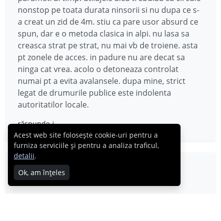
nonstop pe toata durata ninsorii si nu dupa ce s-
a creat un zid de 4m. stiu ca pare usor absurd ce
spun, dar e o metoda clasica in alpi. nu lasa sa
creasca strat pe strat, nu mai vb de troiene. asta
pt zonele de acces. in padure nu are decat sa
ninga cat vrea. acolo o detoneaza controlat
numai pt a evita avalansele. dupa mine, strict
legat de drumurile publice este indolenta
autoritatilor locale.
răspunde-i
Acest web site folosește cookie-uri pentru a
furniza serviciile și pentru a analiza traficul,
detalii
.
Marmotica
Ok, am înțeles
13.02.2012
La noi pe strada nu au intrat utilajele pentru ca
nu au cum sa treaca de masini. Ar insemna sa le