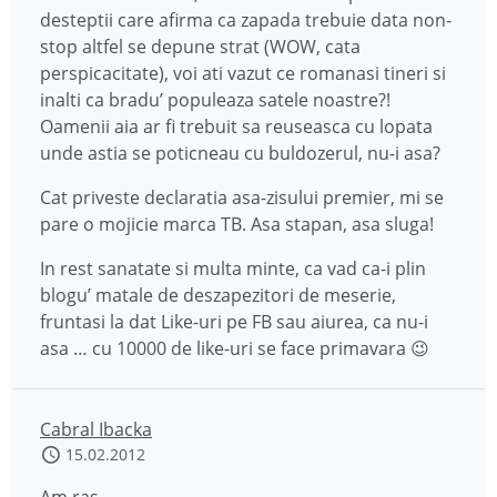
desteptii care afirma ca zapada trebuie data non-
stop altfel se depune strat (WOW, cata
perspicacitate), voi ati vazut ce romanasi tineri si
inalti ca bradu’ populeaza satele noastre?!
Oamenii aia ar fi trebuit sa reuseasca cu lopata
unde astia se poticneau cu buldozerul, nu-i asa?
Cat priveste declaratia asa-zisului premier, mi se
pare o mojicie marca TB. Asa stapan, asa sluga!
In rest sanatate si multa minte, ca vad ca-i plin
blogu’ matale de deszapezitori de meserie,
fruntasi la dat Like-uri pe FB sau aiurea, ca nu-i
asa … cu 10000 de like-uri se face primavara 😉
Cabral Ibacka
15.02.2012