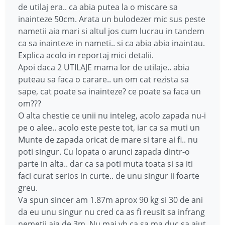
de utilaj era.. ca abia putea la o miscare sa
inainteze 50cm. Arata un bulodezer mic sus peste
nametii aia mari si altul jos cum lucrau in tandem
ca sa inainteze in nameti.. si ca abia abia inaintau.
Explica acolo in reportaj mici detalii.
Apoi daca 2 UTILAJE mama lor de utilaje.. abia
puteau sa faca o carare.. un om cat rezista sa
sape, cat poate sa inainteze? ce poate sa faca un
om???
O alta chestie ce unii nu inteleg, acolo zapada nu-i
pe o alee.. acolo este peste tot, iar ca sa muti un
Munte de zapada oricat de mare si tare ai fi.. nu
poti singur. Cu lopata o arunci zapada dintr-o
parte in alta.. dar ca sa poti muta toata si sa iti
faci curat serios in curte.. de unu singur ii foarte
greu.
Va spun sincer am 1.87m aprox 90 kg si 30 de ani
da eu unu singur nu cred ca as fi reusit sa infrang
nemetii aia de 3m. Nu mai vb ca sa ma duc sa ajut