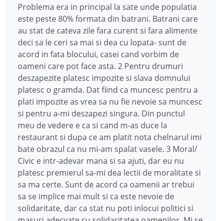
Problema era in principal la sate unde populatia
este peste 80% formata din batrani. Batrani care
au stat de cateva zile fara curent si fara alimente
deci sa le ceri sa mai si dea cu lopata- sunt de
acord in fata blocului, casei cand vorbim de
oameni care pot face asta. 2 Pentru drumuri
deszapezite platesc impozite si slava domnului
platesc o gramda. Dat fiind ca muncesc pentru a
plati impozite as vrea sa nu fie nevoie sa muncesc
si pentru a-mi deszapezi singura. Din punctul
meu de vedere e ca si cand m-as duce la
restaurant si dupa ce am platit nota chelnarul imi
bate obrazul ca nu mi-am spalat vasele. 3 Moral/
Civic e intr-adevar mana si sa ajuti, dar eu nu
platesc premierul sa-mi dea lectii de moralitate si
sa ma certe. Sunt de acord ca oamenii ar trebui
sa se implice mai mult si ca este nevoie de
solidaritate, dar ca stat nu poti inlocui politici si
masuri adecvate cu solidaritatea oamenilor. Mi se