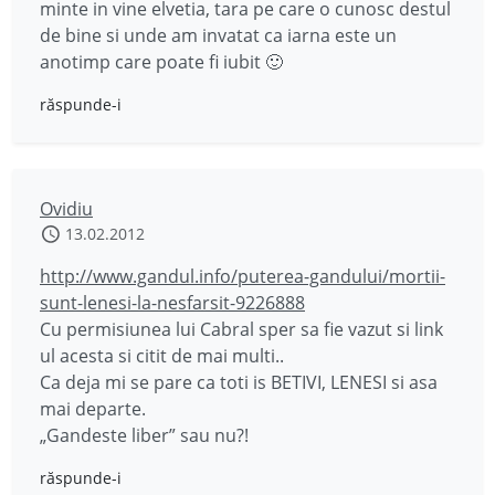
minte in vine elvetia, tara pe care o cunosc destul
de bine si unde am invatat ca iarna este un
anotimp care poate fi iubit 🙂
răspunde-i
Ovidiu
13.02.2012
http://www.gandul.info/puterea-gandului/mortii-
sunt-lenesi-la-nesfarsit-9226888
Cu permisiunea lui Cabral sper sa fie vazut si link
ul acesta si citit de mai multi..
Ca deja mi se pare ca toti is BETIVI, LENESI si asa
mai departe.
„Gandeste liber” sau nu?!
răspunde-i