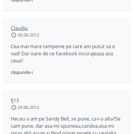
Claudiu
30.06.2012
Cea mai mare tampenie pe care am putut sa o
vad! Dar oare de ce Facebook incurajeaza asa
ceva?
răspunde-i
fj13
29.06.2012
Hei,eu o am pe Sandy Bell, se pune, ca-i o alta?Se
cam pune, dar asa-mi spuneau,candva,asa-mi
spun altii acum si fiind privat,pozele,cu cealalta