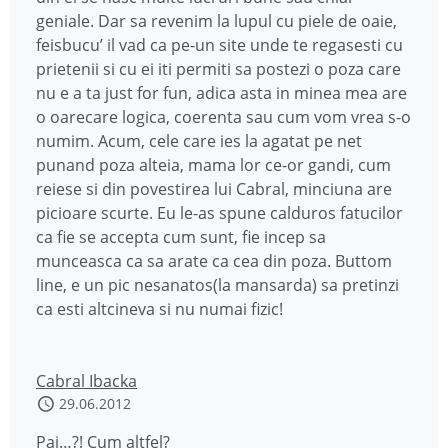
geniale. Dar sa revenim la lupul cu piele de oaie,
feisbucu’ il vad ca pe-un site unde te regasesti cu
prietenii si cu ei iti permiti sa postezi o poza care
nu e a ta just for fun, adica asta in minea mea are
o oarecare logica, coerenta sau cum vom vrea s-o
numim. Acum, cele care ies la agatat pe net
punand poza alteia, mama lor ce-or gandi, cum
reiese si din povestirea lui Cabral, minciuna are
picioare scurte. Eu le-as spune calduros fatucilor
ca fie se accepta cum sunt, fie incep sa
munceasca ca sa arate ca cea din poza. Buttom
line, e un pic nesanatos(la mansarda) sa pretinzi
ca esti altcineva si nu numai fizic!
Cabral Ibacka
29.06.2012
Pai…?! Cum altfel?