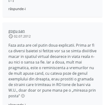
răspunde-i
gogu-san
02.07.2012
Faza asta are cel putin doua explicatii. Prima ar fi
ca diversi baietei si fetitze vor sa se simta divi/dive
macar in spatiul virtual deoarece in viata reala n-
au nici o sansa sa fie. Iar a doua, mult mai
pragmatica, este o reminiscenta a vremurilor nu
de mult apuse cand, cu cateva poze de genul
exemplului din dreapta, erau prostiti o gramada
de straini care trimiteau in RO tone de bani via
W.U., doar doar or pune mana pe o „mireasa prin
posta” 🙂
răspunde-i