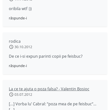
oribila wtf :))
răspunde-i
rodica
30.10.2012
De ce i-si expun parinti copii pe feisbuc?
răspunde-i
La ce te ajuta o poza falsa? - Valentin Bosioc
03.07.2012
[…] Vorba lu’ Cabral: “poza mea de pe feisbuc“…
[…]