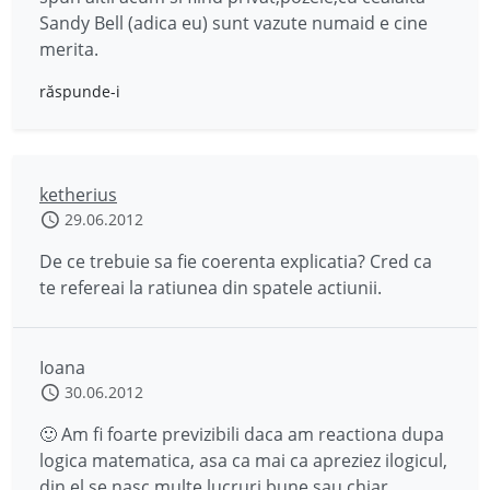
Sandy Bell (adica eu) sunt vazute numaid e cine
merita.
răspunde-i
ketherius
29.06.2012
De ce trebuie sa fie coerenta explicatia? Cred ca
te refereai la ratiunea din spatele actiunii.
Ioana
30.06.2012
🙂 Am fi foarte previzibili daca am reactiona dupa
logica matematica, asa ca mai ca apreziez ilogicul,
din el se nasc multe lucruri bune sau chiar