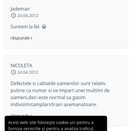
Jademan
24.04.2012
Suntem la fel. 😀
răspunde-i
NICOLETA
24.04.2012
Defectele si calitatile oamenilor sunt relativ
putine ca numar si se impart unei multimi de
oameni,deci este normal sa gasim
indivizi/intamplari/trairi asemanatoare.
răspunde-i
Acest web site folosește cookie-uri pentru a
furniza serviciile și pentru a analiza traficul,