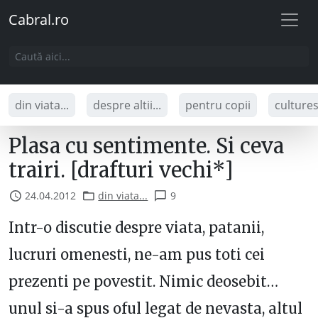
Cabral.ro
din viata...
despre altii...
pentru copii
culture
Plasa cu sentimente. Si ceva
trairi. [drafturi vechi*]
24.04.2012
din viata...
9
Intr-o discutie despre viata, patanii,
lucruri omenesti, ne-am pus toti cei
prezenti pe povestit. Nimic deosebit…
unul si-a spus oful legat de nevasta, altul