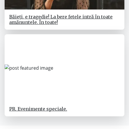
Băieți, e tragedie! La bere fetele intră în toate
amănuntele. În toate!
PR. Evenimente speciale.