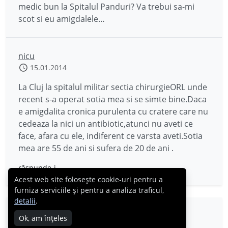
medic bun la Spitalul Panduri? Va trebui sa-mi
scot si eu amigdalele…
nicu
15.01.2014
La Cluj la spitalul militar sectia chirurgieORL unde
recent s-a operat sotia mea si se simte bine.Daca
e amigdalita cronica purulenta cu cratere care nu
cedeaza la nici un antibiotic,atunci nu aveti ce
face, afara cu ele, indiferent ce varsta aveti.Sotia
mea are 55 de ani si sufera de 20 de ani .
răspunde-i
Acest web site folosește cookie-uri pentru a
furniza serviciile și pentru a analiza traficul,
detalii
.
Andrei
Ok, am înțeles
02.12.2013