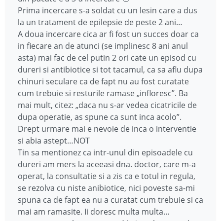
Prima incercare s-a soldat cu un lesin care a dus
la un tratament de epilepsie de peste 2 ani…
A doua incercare cica ar fi fost un succes doar ca
in fiecare an de atunci (se implinesc 8 ani anul
asta) mai fac de cel putin 2 ori cate un episod cu
dureri si antibiotice si tot tacamul, ca sa aflu dupa
chinuri seculare ca de fapt nu au fost curatate
cum trebuie si resturile ramase „infloresc”. Ba
mai mult, citez: „daca nu s-ar vedea cicatricile de
dupa operatie, as spune ca sunt inca acolo”.
Drept urmare mai e nevoie de inca o interventie
si abia astept…NOT
Tin sa mentionez ca intr-unul din episoadele cu
dureri am mers la aceeasi dna. doctor, care m-a
operat, la consultatie si a zis ca e totul in regula,
se rezolva cu niste anibiotice, nici poveste sa-mi
spuna ca de fapt ea nu a curatat cum trebuie si ca
mai am ramasite. Ii doresc multa multa…