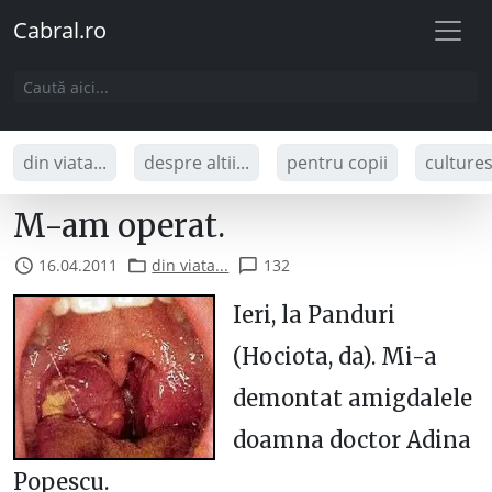
Cabral.ro
din viata...
despre altii...
pentru copii
culture
M-am operat.
16.04.2011
din viata...
132
Ieri, la Panduri
(Hociota, da). Mi-a
demontat amigdalele
doamna doctor Adina
Popescu.