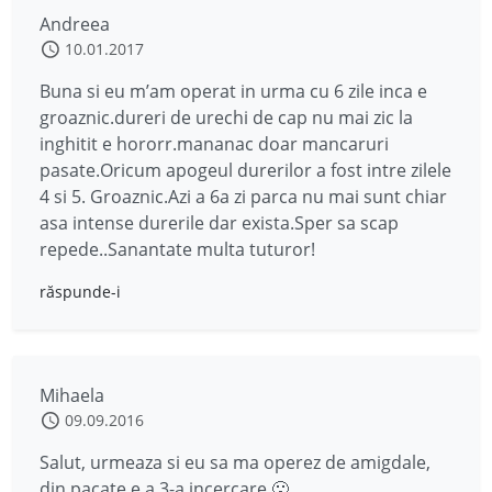
Andreea
10.01.2017
Buna si eu m’am operat in urma cu 6 zile inca e
groaznic.dureri de urechi de cap nu mai zic la
inghitit e hororr.mananac doar mancaruri
pasate.Oricum apogeul durerilor a fost intre zilele
4 si 5. Groaznic.Azi a 6a zi parca nu mai sunt chiar
asa intense durerile dar exista.Sper sa scap
repede..Sanantate multa tuturor!
răspunde-i
Mihaela
09.09.2016
Salut, urmeaza si eu sa ma operez de amigdale,
din pacate e a 3-a incercare 🙁