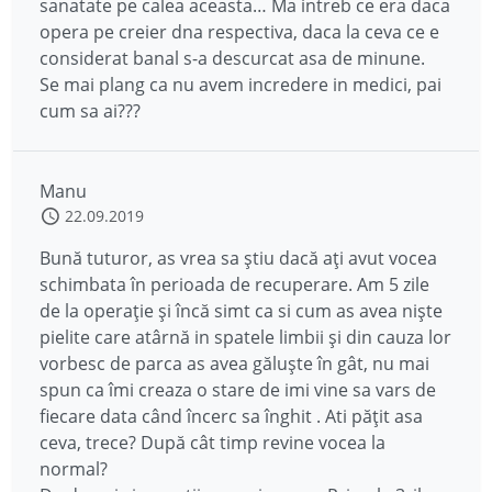
sanatate pe calea aceasta… Ma intreb ce era daca
opera pe creier dna respectiva, daca la ceva ce e
considerat banal s-a descurcat asa de minune.
Se mai plang ca nu avem incredere in medici, pai
cum sa ai???
Manu
22.09.2019
Bună tuturor, as vrea sa știu dacă ați avut vocea
schimbata în perioada de recuperare. Am 5 zile
de la operație și încă simt ca si cum as avea niște
pielite care atârnă in spatele limbii și din cauza lor
vorbesc de parca as avea găluște în gât, nu mai
spun ca îmi creaza o stare de imi vine sa vars de
fiecare data când încerc sa înghit . Ati pățit asa
ceva, trece? După cât timp revine vocea la
normal?