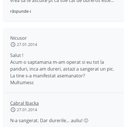
vrea sa te asculte pt ca stie cat de dureros este…
răspunde-i
Nicusor
27.01.2014
Salut !
Acum o saptamana m-am operat si eu tot la
panduri, inca am dureri, astazi a sangerat un pic.
La tine s-a manifestat asemanator?
Multumesc
Cabral Ibacka
27.01.2014
N-a sangerat. Dar durerile… auliu! 🙁