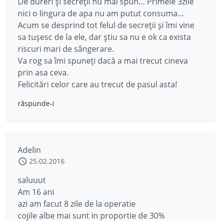
De dureri și secreții nu mai spun… Primele 3zile
nici o lingura de apa nu am putut consuma…
Acum se desprind tot felul de secreții și îmi vine
sa tușesc de la ele, dar știu sa nu e ok ca exista
riscuri mari de sângerare.
Va rog sa îmi spuneți dacă a mai trecut cineva
prin asa ceva.
Felicitări celor care au trecut de pasul asta!
răspunde-i
Adelin
25.02.2016
saluuut
Am 16 ani
azi am facut 8 zile de la operatie
cojile albe mai sunt in proportie de 30%