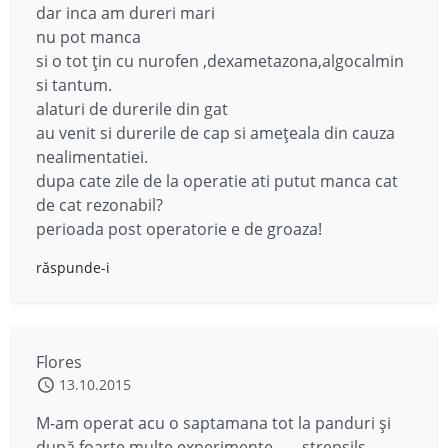
dar inca am dureri mari
nu pot manca
si o tot țin cu nurofen ,dexametazona,algocalmin
si tantum.
alaturi de durerile din gat
au venit si durerile de cap si amețeala din cauza
nealimentatiei.
dupa cate zile de la operatie ati putut manca cat
de cat rezonabil?
perioada post operatorie e de groaza!
răspunde-i
Flores
13.10.2015
M-am operat acu o saptamana tot la panduri și
după foarte multe experimente ….. strepsils