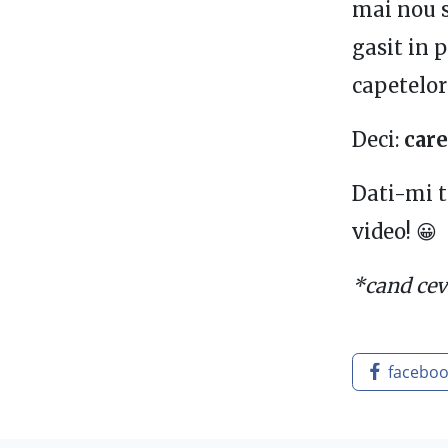
mai nou s
gasit in 
capetelor 
Deci:
care
Dati-mi t
video! 😀
*cand ceva
facebo