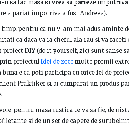
n-o sa fac masa si vrea sa parieze impotriv
re a pariat impotriva a fost Andreea).
i timp, pentru ca nu v-am mai adus aminte d
itati ca daca va ia cheful ala rau si va faceti 
proiect DIY (do it yourself, zic) sunt sanse s
 prin proiectul
Idei de zece
multe premii extr
 buna e ca poti participa cu orice fel de proie
 client Praktiker si ai cumparat un produs pa
s.
oie, pentru masa rustica ce va sa fie, de niste
ofiletante si de un set de capete de surubelnit