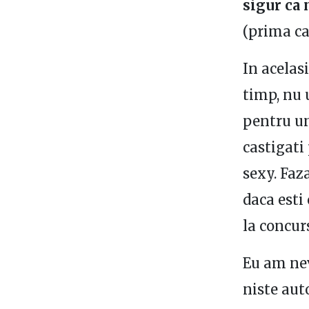
sigur ca 
(prima ca
In acelas
timp, nu u
pentru un 
castigati
sexy. Faza
daca esti
la concur
Eu am nev
niste aut