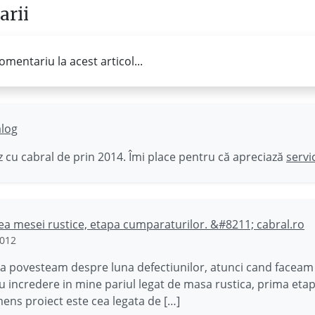
rii
omentariu la acest articol...
ălog
 cu cabral de prin 2014. Îmi place pentru că apreciază
servi
a mesei rustice, etapa cumparaturilor. &#8211; cabral.ro
2012
a povesteam despre luna defectiunilor, atunci cand faceam 
u incredere in mine pariul legat de masa rustica, prima eta
mens proiect este cea legata de […]