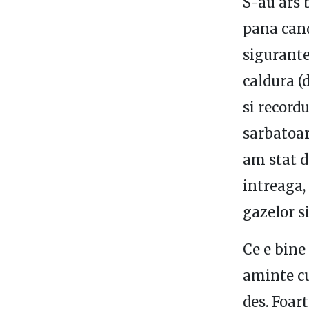
S-au ars 
pana cand
sigurante
caldura (
si recordu
sarbatoar
am stat 
intreaga,
gazelor si
Ce e bine
aminte cu
des. Foart