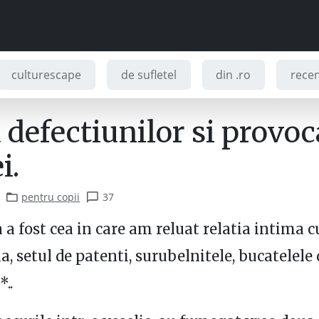
culturescape
de sufletel
din .ro
recenz
 defectiunilor si provoc
i.
pentru copii
37
 a fost cea in care am reluat relatia intima c
, setul de patenti, surubelnitele, bucatelele
*..