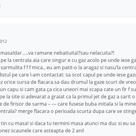
i
2012
 masa!dar…..va ramane nebaituita!?sau nelacuita?!
ca pe la centrala aia care singur e cu gaz acolo pe unde iese g
sarmulita f f f mica., eu am patit-o la aragaz si nasu’la centra
alistul pe care l-am contactat: sa scot capul pe unde iese gaz
z orice sursa de flacara.sa dau drumul la gaze scurt de vreo
pun capu si cam gata.ça cica uneori mai scapa cate un fir f s
e la site si adevarat a graiat ca la primul jet de gaz a sarit o
de firisor de sarma – –– care fusese buba initiala si la mine 
entrala? merge flacara o perioada scurta dupa care se stinge
 tin cu masa! si daca tu termini masa atunci ma duc si eu sa
onez scaunele care asteapta de 2 ani!