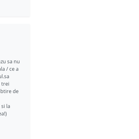
azu sa nu
la / ce a
ul.sa
 trei
ubtire de
si la
a!)