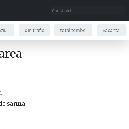
ii...
din trafic
total tembel
vacanta
area
u
 de sarma