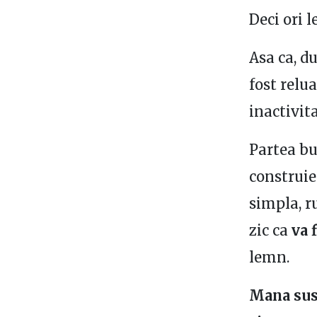
Deci ori l
Asa ca, d
fost relu
inactivita
Partea bu
construie
simpla, r
zic ca
va f
lemn.
Mana sus 