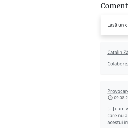
Comenta
Lasă un c
Catalin Z
Colaborez
Provocare
09.08.
[…] cum v
care nu a
acestui i