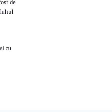
fost de
 duhul
si cu