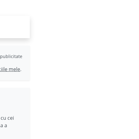
publicitate
ciile mele
.
cu cei
pa a