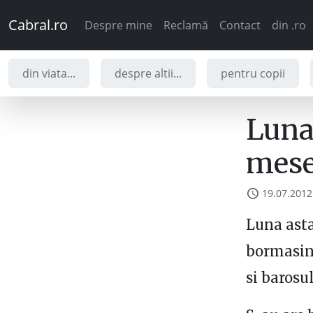
Cabral.ro
Despre mine
Reclamă
Contact
din .ro
din viata...
despre altii...
pentru copii
Luna
mese
19.07.2012
Luna asta
bormasina
si barosul