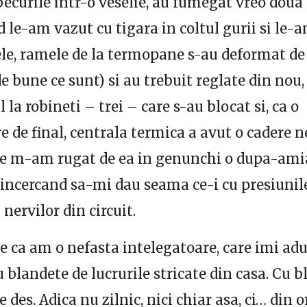
becurile intr-o veselie, au fumegat vreo doua
 le-am vazut cu tigara in coltul gurii si le-
le, ramele de la termopane s-au deformat de
de bune ce sunt) si au trebuit reglate din nou
l la robineti – trei – care s-au blocat si, ca o
e de final, centrala termica a avut o cadere n
de m-am rugat de ea in genunchi o dupa-ami
 incercand sa-mi dau seama ce-i cu presiunile
 nervilor din circuit.
 e ca am o nefasta intelegatoare, care imi ad
 blandete de lucrurile stricate din casa. Cu b
e des. Adica nu zilnic, nici chiar asa, ci… din o