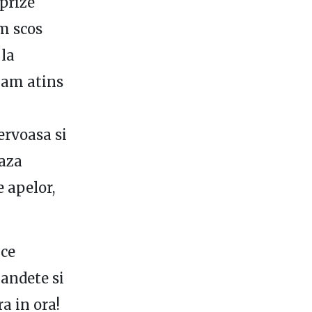
 prize
am scos
 la
, am atins
ervoasa si
aza
 apelor,
uce
landete si
ra in ora!