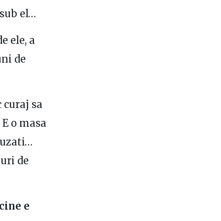
 sub el…
e ele, a
uni de
 curaj sa
. E o masa
cuzati…
uri de
cine e