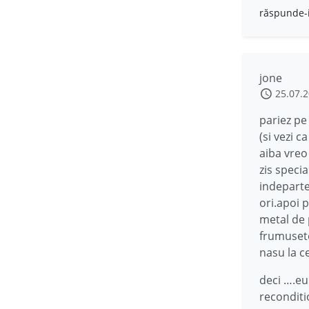
răspunde-
jone
25.07.
pariez pe
(si vezi 
aiba vreo 
zis speci
indeparte
ori.apoi 
metal de p
frumusete 
nasu la c
deci ….eu
reconditi