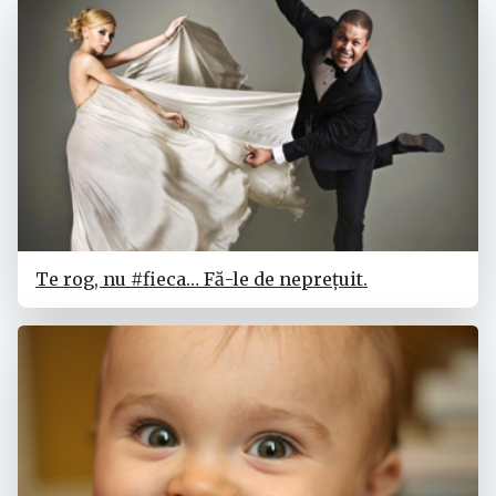
Te rog, nu #fieca… Fă-le de neprețuit.