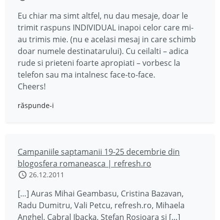
Eu chiar ma simt altfel, nu dau mesaje, doar le
trimit raspuns INDIVIDUAL inapoi celor care mi-
au trimis mie. (nu e acelasi mesaj in care schimb
doar numele destinatarului). Cu ceilalti – adica
rude si prieteni foarte apropiati – vorbesc la
telefon sau ma intalnesc face-to-face.
Cheers!
răspunde-i
Campaniile saptamanii 19-25 decembrie din
blogosfera romaneasca | refresh.ro
26.12.2011
[…] Auras Mihai Geambasu, Cristina Bazavan,
Radu Dumitru, Vali Petcu, refresh.ro, Mihaela
Anghel, Cabral Ibacka, Stefan Rosioara si […]