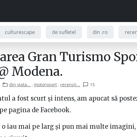
culturescape
de sufletel
din .ro
recenz
area Gran Turismo Spo
@ Modena.
din viata...
,
motorsport
,
recenzii...
15
ul a fost scurt și intens, am apucat să poste
pe pagina de Facebook.
o iau mai pe larg și pun mai multe imagini,