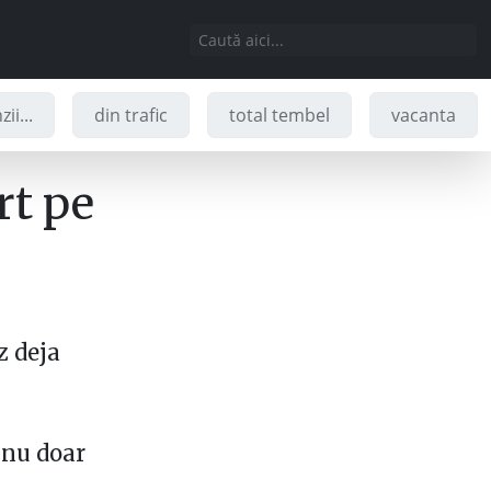
ii...
din trafic
total tembel
vacanta
rt pe
z deja
 nu doar