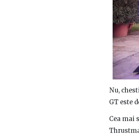
Nu, chest
GT este d
Cea mai s
Thrustmas