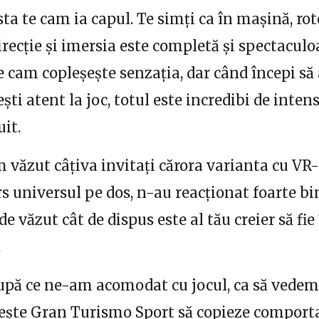
sta te cam ia capul. Te simți ca în mașină, rot
direcție și imersia este completă și spectaculo
e cam copleșește senzația, dar când începi să 
ești atent la joc, totul este incredibi de intens
uit.
m văzut câțiva invitați cărora varianta cu VR-
s universul pe dos, n-au reacționat foarte bin
de văzut cât de dispus este al tău creier să fie
.
după ce ne-am acomodat cu jocul, ca să vedem
șește Gran Turismo Sport să copieze compor