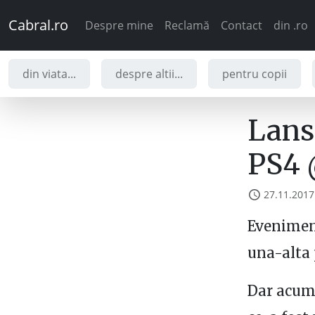
Cabral.ro
Despre mine
Reclamă
Contact
din .ro
din viata...
despre altii...
pentru copii
Lans
PS4 
27.11.2017
Eveniment
una-alta 
Dar acum 