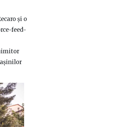
caro și o
orce-feed-
uimitor
așinilor