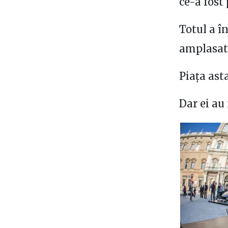
ce-a fost 
Totul a î
amplasat 
Piața ast
Dar ei au 