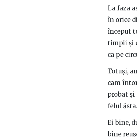
La faza a
în orice 
început t
timpii și 
ca pe circ
Totuși, a
cam întor
probat și 
felul ăsta
Ei bine, 
bine reu