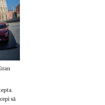
 Gran
tepta.
cepi să