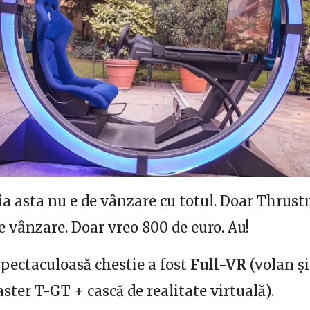
ia asta nu e de vânzare cu totul. Doar Thrus
e vânzare. Doar vreo 800 de euro. Au!
pectaculoasă chestie a fost
Full-VR
(volan și
ter T-GT + cască de realitate virtuală).