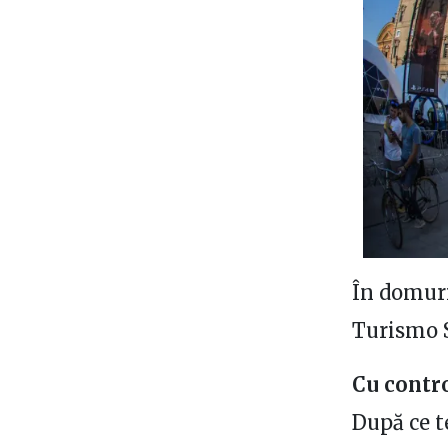
În domuri
Turismo S
Cu contro
După ce t