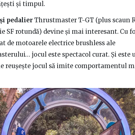
ești și timpul.
și pedalier
Thrustmaster T-GT (plus scaun Re
ie SF rotundă) devine și mai interesant. Cu f
at de motoarele electrice brushless ale
terului… jocul este spectacol curat. Și este 
ne reușește jocul să imite comportamentul m