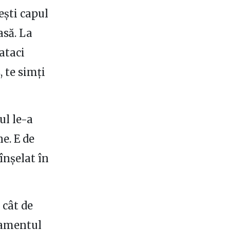
ești capul
asă. La
ataci
, te simți
ul le-a
e. E de
 înșelat în
 cât de
tamentul