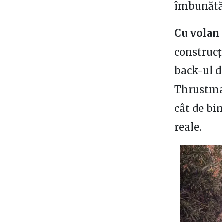
îmbunătăț
Cu volan 
construcț
back-ul d
Thrustmas
cât de bi
reale.