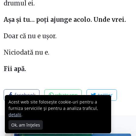
drumul ei.
Așa și tu… poți ajunge acolo. Unde vrei.
Doar că nu e ușor.
Niciodată nu e.
Fii apă.
facebook
whatsapp
twitter
Acest web site folosește cookie-uri pentru a
furniza serviciile și pentru a analiza traficul,
detalii
.
Pe aceeași temă
Ok, am înțeles