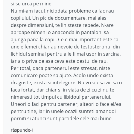
si se urca pe mine.
Nu mi-am facut niciodata probleme ca fac rau
copilului. Un pic de documentare, mai ales
despre dimensiuni, te linisteste repede. N-are
aproape nimeni o anaconda in pantaloni sa
ajunga pana la copil. Ce e mai important este ca
unele femei chiar au nevoie de testosteronul din
lichidul seminal pentru a le fi mai usor in sarcina,
iar a o priva de asa ceva este destul de rau.
Per total, daca partenerul este stresat, niste
comunicare poate sa ajute. Acolo unde exista
dragoste, exista si intelegere. Nu vreau sa zic sa o
faca fortat, dar chiar si in viata de zi cu zi nu te
nimeresti tot timpul cu libidoul partenerului.
Uneori o faci pentru partener, alteori o face el/ea
pentru tine, iar in unele ocazii sunteti amandoi
porniti si atunci sunt partidele cele mai bune
răspunde-i