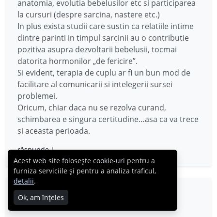
anatomia, evolutia bebelusilor etc si participarea
la cursuri (despre sarcina, nastere etc.)
In plus exista studii care sustin ca relatiile intime
dintre parinti in timpul sarcinii au o contributie
pozitiva asupra dezvoltarii bebelusii, tocmai
datorita hormonilor „de fericire”.
Si evident, terapia de cuplu ar fi un bun mod de
facilitare al comunicarii si intelegerii sursei
problemei.
Oricum, chiar daca nu se rezolva curand,
schimbarea e singura certitudine…asa ca va trece
si aceasta perioada.
răspunde-i
Acest web site folosește cookie-uri pentru a
furniza serviciile și pentru a analiza traficul,
detalii
.
Adina
Ok, am înțeles
02.03.2017