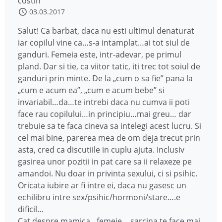
costin
03.03.2017
Salut! Ca barbat, daca nu esti ultimul denaturat
iar copilul vine ca…s-a intamplat…ai tot siul de
ganduri. Femeia este, intr-adevar, pe primul
pland. Dar si tie, ca viitor tatic, iti trec tot soiul de
ganduri prin minte. De la „cum o sa fie” pana la
„cum e acum ea”, „cum e acum bebe” si
invariabil…da…te intrebi daca nu cumva ii poti
face rau copilului…in principiu…mai greu… dar
trebuie sa te faca cineva sa intelegi acest lucru. Si
cel mai bine, parerea mea de om deja trecut prin
asta, cred ca discutiile in cuplu ajuta. Inclusiv
gasirea unor pozitii in pat care sa ii relaxeze pe
amandoi. Nu doar in privinta sexului, ci si psihic.
Oricata iubire ar fi intre ei, daca nu gasesc un
echilibru intre sex/psihic/hormoni/stare….e
dificil…
Cat despre mamica…femeie….sarcina te face mai