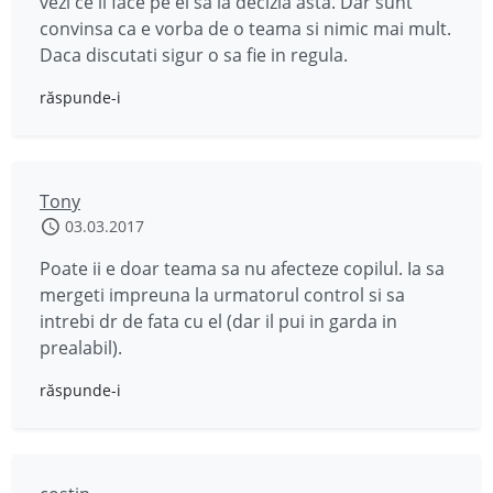
vezi ce il face pe el sa ia decizia asta. Dar sunt
convinsa ca e vorba de o teama si nimic mai mult.
Daca discutati sigur o sa fie in regula.
răspunde-i
Tony
03.03.2017
Poate ii e doar teama sa nu afecteze copilul. Ia sa
mergeti impreuna la urmatorul control si sa
intrebi dr de fata cu el (dar il pui in garda in
prealabil).
răspunde-i