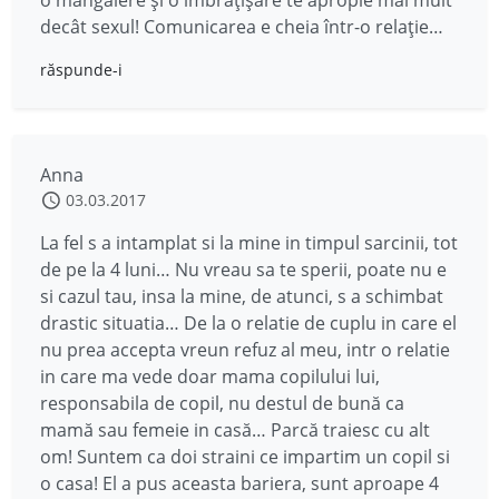
o mângâiere și o îmbrățișare te apropie mai mult
decât sexul! Comunicarea e cheia într-o relație…
răspunde-i
Anna
03.03.2017
La fel s a intamplat si la mine in timpul sarcinii, tot
de pe la 4 luni… Nu vreau sa te sperii, poate nu e
si cazul tau, insa la mine, de atunci, s a schimbat
drastic situatia… De la o relatie de cuplu in care el
nu prea accepta vreun refuz al meu, intr o relatie
in care ma vede doar mama copilului lui,
responsabila de copil, nu destul de bună ca
mamă sau femeie in casă… Parcă traiesc cu alt
om! Suntem ca doi straini ce impartim un copil si
o casa! El a pus aceasta bariera, sunt aproape 4