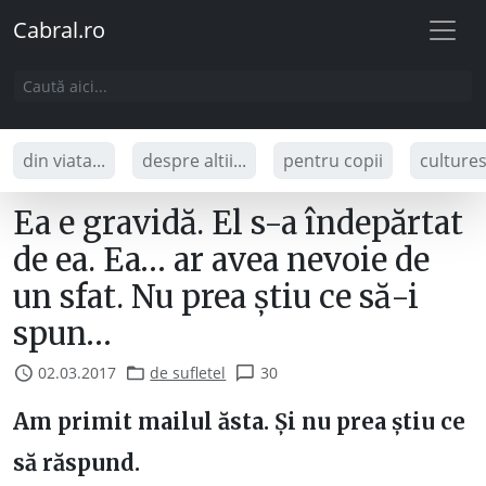
Cabral.ro
din viata...
despre altii...
pentru copii
culture
Ea e gravidă. El s-a îndepărtat
de ea. Ea… ar avea nevoie de
un sfat. Nu prea știu ce să-i
spun…
02.03.2017
de sufletel
30
Am primit mailul ăsta. Și nu prea știu ce
să răspund.