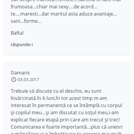
frumoasa…chiar mai sexy….de acord…
te….maresti…dar maritul asta aduce avantaje…
sani…forme…
Bafta!
răspunde-i
Damaris
03.03.2017
Trebuie să discute cu el deschis, eu sunt
însărcinată în 6 luni,în tot acest timp m-am
interesat în permanentă ce se întâmplă cu corpul
și copilul meu…și am discutat cu soțul meu,i-am
explicat fiecare etapă prin care am trecut și trec!
Comunicarea e foarte importantă…plus că uneori