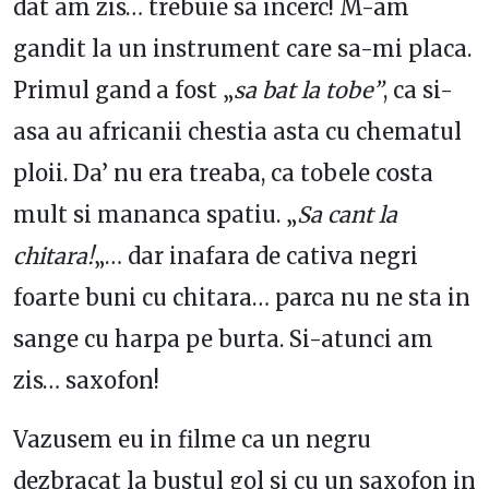
dat am zis… trebuie sa incerc! M-am
gandit la un instrument care sa-mi placa.
Primul gand a fost „
sa bat la tobe”
, ca si-
asa au africanii chestia asta cu chematul
ploii. Da’ nu era treaba, ca tobele costa
mult si mananca spatiu. „
Sa cant la
chitara!
„… dar inafara de cativa negri
foarte buni cu chitara… parca nu ne sta in
sange cu harpa pe burta. Si-atunci am
zis… saxofon!
Vazusem eu in filme ca un negru
dezbracat la bustul gol si cu un saxofon in