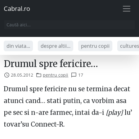
Cabral.ro
din viata...
despre altii...
pentru copii
culture
Drumul spre fericire…
28.05.2012
pentru copii
17
Drumul spre fericire nu se termina decat
atunci cand… stati putin, ca vorbim asa
pe sec si n-are farmec, intai da-i
[play]
lu’
tovar’su Connect-R.