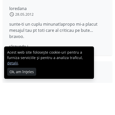
loredana
28.05.2012
sunte-ti un cuplu minunat!apropo mi-a placut
mesajul tau pt toti care al criticau pe bute…
bravoo.
răspunde-i
Acest web site folosește cookie-uri pentru a
furniza serviciile și pentru a analiza traficul,
detalii
.
Deea
Ok, am înțeles
28.05.2012
Simpatici mai sunteți voi! 😀 Vă pup!
Cabral Ibacka
28.05.2012