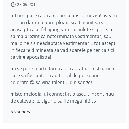
28.05.2012
offf imi pare rau ca nu am ajuns la muzeu! aveam
in plan dar m-a oprit ploaia si a trebuit sa vin
acasa pt ca altfel ajungeam ciuciulete si puteam
sa ma prezint ca neterminata vestimentar, sau
mai bine zis neadaptata vestimentar… tot astept
in fiecare dimineata sa vad soarele pe cer ca zici
ca vine apocalispa!
mi se pare foarte tare ca ai cautat un instrument
care sa fie cantat traditional de persoane
colorate 😛 sa vina talentul din sange!
misto melodia lui connect-r, o ascult incontinuu
de cateva zile, sigur o sa fie mega hit! 🙂
răspunde-i