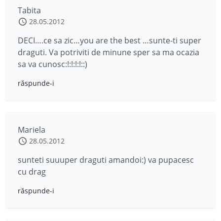
Tabita
28.05.2012
DECI….ce sa zic…you are the best …sunte-ti super
draguti. Va potriviti de minune sper sa ma ocazia
sa va cunosc:!:!:!:!::)
răspunde-i
Mariela
28.05.2012
sunteti suuuper draguti amandoi:) va pupacesc
cu drag
răspunde-i