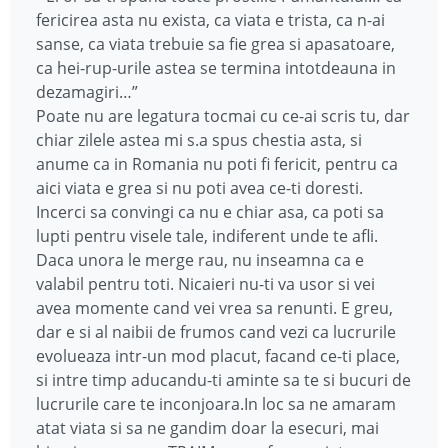
fericirea asta nu exista, ca viata e trista, ca n-ai
sanse, ca viata trebuie sa fie grea si apasatoare,
ca hei-rup-urile astea se termina intotdeauna in
dezamagiri…”
Poate nu are legatura tocmai cu ce-ai scris tu, dar
chiar zilele astea mi s.a spus chestia asta, si
anume ca in Romania nu poti fi fericit, pentru ca
aici viata e grea si nu poti avea ce-ti doresti.
Incerci sa convingi ca nu e chiar asa, ca poti sa
lupti pentru visele tale, indiferent unde te afli.
Daca unora le merge rau, nu inseamna ca e
valabil pentru toti. Nicaieri nu-ti va usor si vei
avea momente cand vei vrea sa renunti. E greu,
dar e si al naibii de frumos cand vezi ca lucrurile
evolueaza intr-un mod placut, facand ce-ti place,
si intre timp aducandu-ti aminte sa te si bucuri de
lucrurile care te inconjoara.In loc sa ne amaram
atat viata si sa ne gandim doar la esecuri, mai