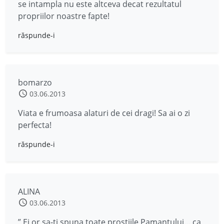
se intampla nu este altceva decat rezultatul
propriilor noastre fapte!
răspunde-i
bomarzo
03.06.2013
Viata e frumoasa alaturi de cei dragi! Sa ai o zi
perfecta!
răspunde-i
ALINA
03.06.2013
” Ei or sa-ti spuna toate prostiile Pamantului… ca