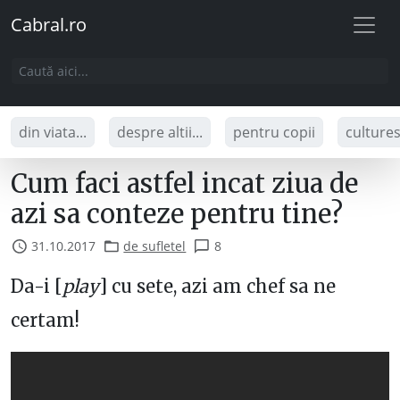
Cabral.ro
din viata...
despre altii...
pentru copii
culture
Cum faci astfel incat ziua de
azi sa conteze pentru tine?
31.10.2017
de sufletel
8
Da-i [
play
] cu sete, azi am chef sa ne
certam!