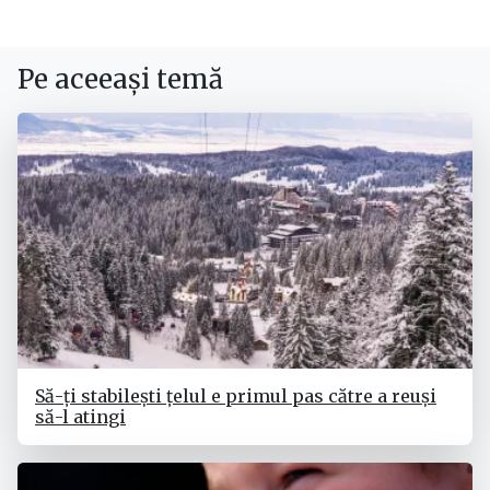
Pe aceeași temă
Să-ți stabilești țelul e primul pas către a reuși
să-l atingi