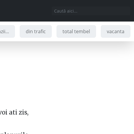
ii...
din trafic
total tembel
vacanta
oi ati zis,