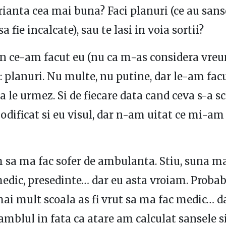
rianta cea mai buna? Faci planuri (ce au sans
a fie incalcate), sau te lasi in voia sortii?
n ce-am facut eu (nu ca m-as considera vreu
 planuri. Nu multe, nu putine, dar le-am facu
sa le urmez. Si de fiecare data cand ceva s-a 
ificat si eu visul, dar n-am uitat ce mi-am
 sa ma fac sofer de ambulanta. Stiu, suna m
medic, presedinte… dar eu asta vroiam. Probab
i mult scoala as fi vrut sa ma fac medic… d
mblul in fata ca atare am calculat sansele 