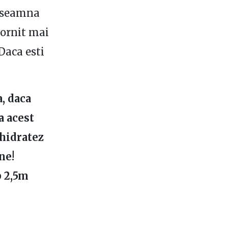
inseamna
 pornit mai
Daca esti
, daca
a acest
 hidratez
ne!
b 2,5m