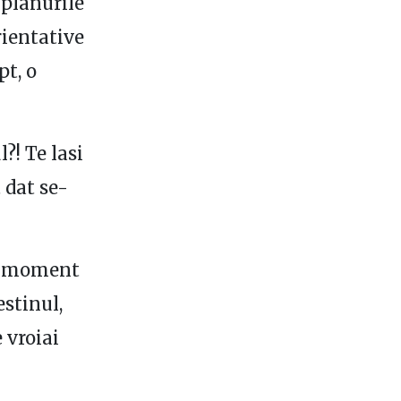
 planurile
rientative
pt, o
l?! Te lasi
 dat se-
un moment
estinul,
e vroiai