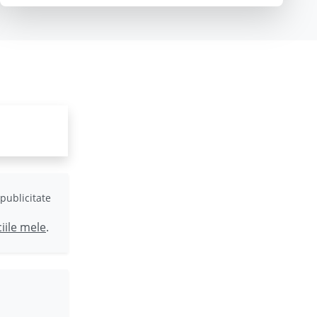
publicitate
ciile mele
.