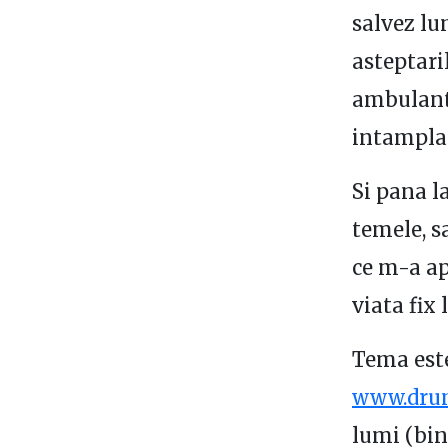
salvez lu
asteptari
ambulanta
intampl
Si pana l
temele, s
ce m-a ap
viata fix
Tema est
www.drum
lumi (bine