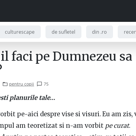
culturescape
de sufletel
din .ro
recenz
il faci pe Dumnezeu sa
?
pentru copii
75
sti planurile tale…
bit pe-aici despre vise si visuri. Eu am zis, v
impul am teoretizat si n-am vorbit
pe curat
.