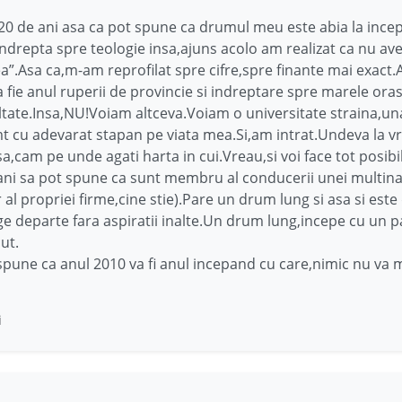
0 de ani asa ca pot spune ca drumul meu este abia la incep
e indrepta spre teologie insa,ajuns acolo am realizat ca nu a
”.Asa ca,m-am reprofilat spre cifre,spre finante mai exact.
a fie anul ruperii de provincie si indreptare spre marele ora
ltate.Insa,NU!Voiam altceva.Voiam o universitate straina,una
t cu adevarat stapan pe viata mea.Si,am intrat.Undeva la v
a,cam pe unde agati harta in cui.Vreau,si voi face tot posibi
ani sa pot spune ca sunt membru al conducerii unei multina
r al propriei firme,cine stie).Pare un drum lung si asa si este
ge departe fara aspiratii inalte.Un drum lung,incepe cu un p
ut.
spune ca anul 2010 va fi anul incepand cu care,nimic nu va ma
i