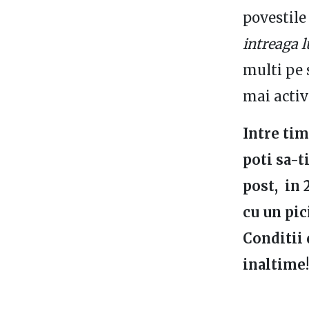
povestil
intreaga 
multi pe 
mai activ
Intre tim
poti sa-t
post, in 
cu un pic
Conditii 
inaltime!