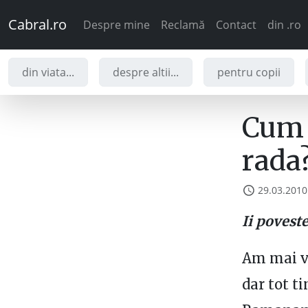
Cabral.ro
Despre mine
Reclamă
Contact
din .ro
din viata...
despre altii...
pentru copii
Cum 
rada
29.03.2010
Ii poveste
Am mai vor
dar tot t