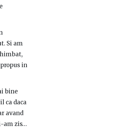
e
n
t. Si am
schimbat,
 propus in
ai bine
il ca daca
ar avand
si-am zis…