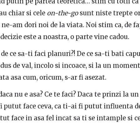
putin pe partea teoretica… stim cu totii ca
sau chiar si cele
on-the-go
sunt niste trepte o
ne-am dori noi de la viata. Noi stim ca, de fa
 decizie este a noastra, o parte vine cadou.
de ce sa-ti faci planuri?! De ce sa-ti bati capu
dus de val, incolo si incoace, si la un moment
ata asa cum, oricum, s-ar fi asezat.
 daca nu e asa? Ce te faci? Daca te prinzi la 
fi putut face ceva, ca ti-ai fi putut influenta d
utut face in asa fel incat sa ti se intample si c