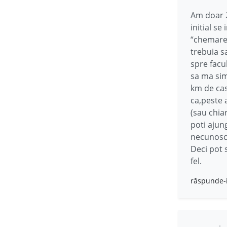
Am doar 2
initial s
“chemarea
trebuia s
spre facu
sa ma sim
km de cas
ca,peste 
(sau chia
poti ajun
necunosc
Deci pot 
fel.
răspunde-