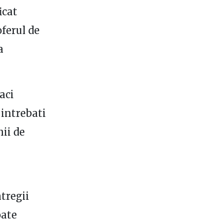
icat
oferul de
a
aci
 intrebati
nii de
ntregii
oate