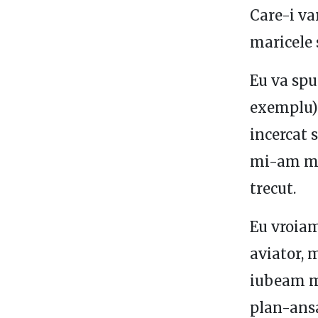
Care-i va
maricele s
Eu va spu
exemplu):
incercat 
mi-am mod
trecut.
Eu vroiam
aviator, 
iubeam ma
plan-ansa