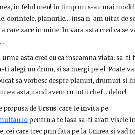
mea, in felul meu! In timp mi s-au mai modif
le, dorintele, planurile… insa n-am uitat de s
 care zace in mine. In vara asta cred ca se v
a…
a urma asta cred eu ca inseamna viata: sa-ti f
a-ti alegi un drum, si sa mergi pe el. Poate va
ucat sa vorbesc despre planuri, drumuri si li
 lunea asta, cand avem cu totii chef… deloc!
e propusa de
Ursus
, care te invita pe
ultau.ro
pentru a te lasa sa-ti arati visele i
, cei care trec prin fata pe la Unirea si vad t