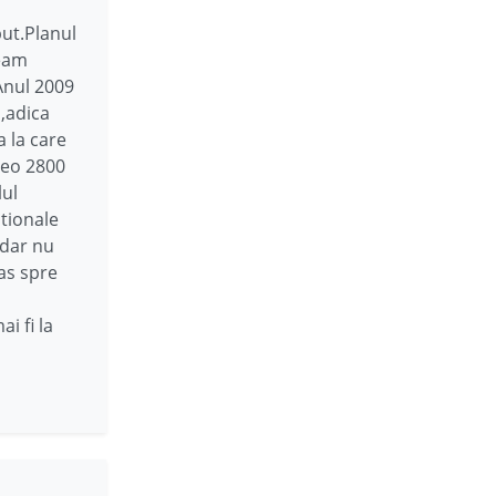
ut.Planul
veam
Anul 2009
s,adica
 la care
reo 2800
lul
tionale
 dar nu
as spre
i fi la