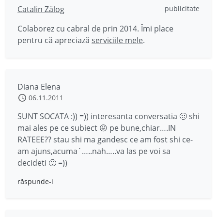
Catalin Zălog
publicitate
Colaborez cu cabral de prin 2014. Îmi place
pentru că apreciază
serviciile mele
.
Diana Elena
06.11.2011
SUNT SOCATA :)) =)) interesanta conversatia 🙂 shi
mai ales pe ce subiect 😛 pe bune,chiar….IN
RATEEE?? stau shi ma gandesc ce am fost shi ce-
am ajuns,acuma´…..nah…..va las pe voi sa
decideti 🙂 =))
răspunde-i