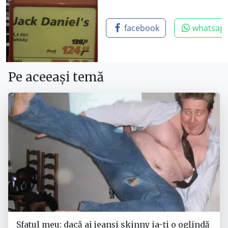
facebook
whatsap
Pe aceeași temă
Sfatul meu: dacă ai jeanși skinny ia-ți o oglindă