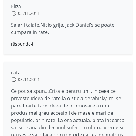
Eliza
05.11.2011
Salarii taiate.Nicio grija, Jack Daniel’s se poate
cumpara in rate.
răspunde-i
cata
05.11.2011
Ce pot sa spun…Criza e pentru unii. In ceea ce
priveste ideea de rate la o sticla de whisky, mi se
pare foarte tare ideea de promovare a unui
produs mai greu accesibil de masele mari de
populatie, prin rate. La ora actuala, piata incearca
sa isi revina din declinul suferit in ultima vreme si
reuseste sa o faca prin metode ca cea de mai sus.