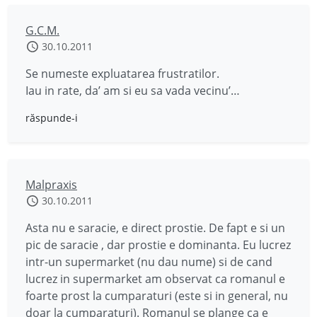
G.C.M.
30.10.2011
Se numeste expluatarea frustratilor.
Iau in rate, da’ am si eu sa vada vecinu’…
răspunde-i
Malpraxis
30.10.2011
Asta nu e saracie, e direct prostie. De fapt e si un
pic de saracie , dar prostie e dominanta. Eu lucrez
intr-un supermarket (nu dau nume) si de cand
lucrez in supermarket am observat ca romanul e
foarte prost la cumparaturi (este si in general, nu
doar la cumparaturi). Romanul se plange ca e