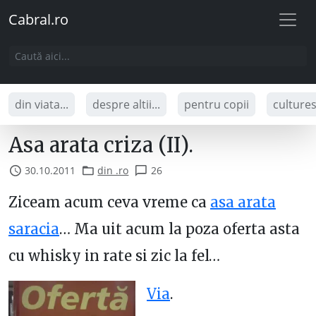
Cabral.ro
din viata...
despre altii...
pentru copii
culture
Asa arata criza (II).
30.10.2011
din .ro
26
Ziceam acum ceva vreme ca
asa arata
saracia
… Ma uit acum la poza oferta asta
cu whisky in rate si zic la fel…
Via
.