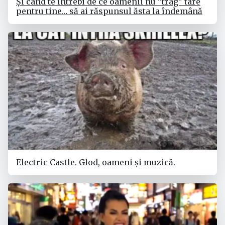
Și când te întrebi de ce oamenii nu ”trag” tare
pentru tine… să ai răspunsul ăsta la îndemână
Electric Castle. Glod, oameni și muzică.