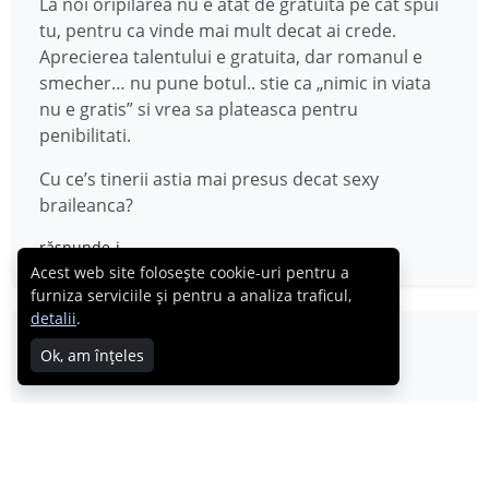
La noi oripilarea nu e atat de gratuita pe cat spui
tu, pentru ca vinde mai mult decat ai crede.
Aprecierea talentului e gratuita, dar romanul e
smecher… nu pune botul.. stie ca „nimic in viata
nu e gratis” si vrea sa plateasca pentru
penibilitati.
Cu ce’s tinerii astia mai presus decat sexy
braileanca?
răspunde-i
Acest web site folosește cookie-uri pentru a
furniza serviciile și pentru a analiza traficul,
detalii
.
PussyCats
Ok, am înțeles
05.05.2009
Foarte tare!!!
răspunde-i