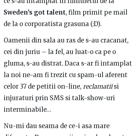
ce s-au intamplat in filmuletul de la
Sweden’s got talent
, film primit pe mail
de la o corporatista grasuna (:D).
Oamenii din sala au ras de s-au cracanat,
cei din juriu – la fel, au luat-o ca pe o
gluma, s-au distrat. Daca s-ar fi intamplat
la noi ne-am fi trezit cu spam-ul aferent
celor 37 de petitii on-line,
reclamatii
si
injuraturi prin SMS si talk-show-uri
interminabile…
Nu-mi dau seama de ce-i asa mare