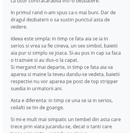
ca usor contracarabila intr-o dezbatere.
In primul rand n-am spus ca-s mai buni. Dar de
dragul dezbaterii o sa sustin punctul asta de
vedere.
Ideea este simpla: in timp ce fata aia se ia in
serios si vrea sa fie cineva, un sex simbol, baietii
aia pur si simplu se joaca. Si-au pus in cap sa faca
o traznaie si au dus-o la capat.
Si mergand mai departe, in timp ce fata aia va
aparea si maine la teveu dandu-se vedeta, baietii
respectivi nu vor aparea pe post de top stripper
suedia in urmatorii ani.
Asta e diferenta: in timp ce una se ia in serios,
ceilalti se tin de goange.
Si mi-e mult mai simpatic un tembel din asta care
trece prin viata jucandu-se, decat o tanti care