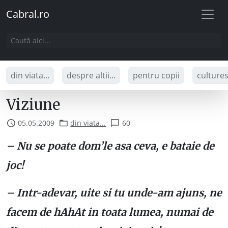
Cabral.ro
din viata...
despre altii...
pentru copii
culture
Viziune
05.05.2009
din viata...
60
– Nu se poate dom’le asa ceva, e bataie de
joc!
– Intr-adevar, uite si tu unde-am ajuns, ne
facem de hAhAt in toata lumea, numai de