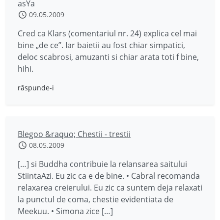
asYa
09.05.2009
Cred ca Klars (comentariul nr. 24) explica cel mai
bine „de ce”. Iar baietii au fost chiar simpatici,
deloc scabrosi, amuzanti si chiar arata toti f bine,
hihi.
răspunde-i
Blegoo &raquo; Chestii - trestii
08.05.2009
[…] si Buddha contribuie la relansarea saitului
StiintaAzi. Eu zic ca e de bine. • Cabral recomanda
relaxarea creierului. Eu zic ca suntem deja relaxati
la punctul de coma, chestie evidentiata de
Meekuu. • Simona zice […]