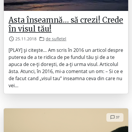
Asta înseamnă… să crezi! Crede
în visul tău!
25.11.2018
de sufletel
[PLAY] și citește… Am scris în 2016 un articol despre
puterea de a te ridica de pe fundul tău și de a te
apuca de ce-ți dorești, de a-ți urma visul. Articolul
ăsta. Atunci, în 2016, mi-a comentat un om: – Si ce e
de facut cand „visul tau” inseamna ceva din care nu
vei…
37