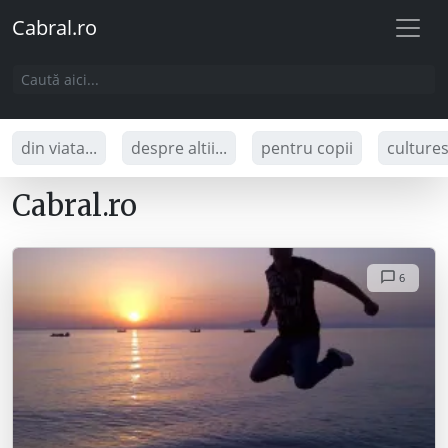
Cabral.ro
din viata...
despre altii...
pentru copii
culture
Cabral.ro
6