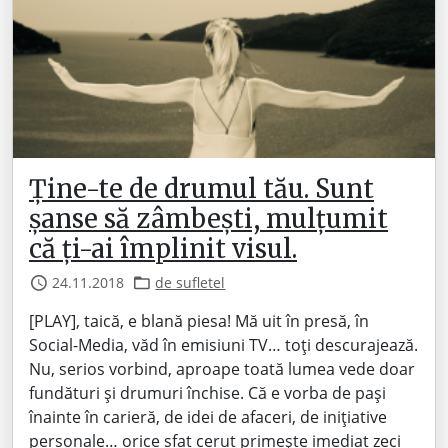
Ține-te de drumul tău. Sunt
șanse să zâmbești, mulțumit
că ți-ai împlinit visul.
24.11.2018
de sufletel
[PLAY], taică, e blană piesa! Mă uit în presă, în
Social-Media, văd în emisiuni TV… toți descurajează.
Nu, serios vorbind, aproape toată lumea vede doar
fundături și drumuri închise. Că e vorba de pași
înainte în carieră, de idei de afaceri, de inițiative
personale… orice sfat cerut primește imediat zeci