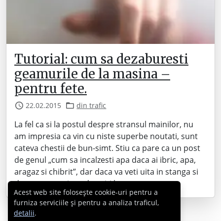
Tutorial: cum sa dezaburesti
geamurile de la masina –
pentru fete.
22.02.2015
din trafic
La fel ca si la postul despre stransul mainilor, nu
am impresia ca vin cu niste superbe noutati, sunt
cateva chestii de bun-simt. Stiu ca pare ca un post
de genul „cum sa incalzesti apa daca ai ibric, apa,
aragaz si chibrit”, dar daca va veti uita in stanga si
dreapta atunci cand opriti la…
Acest web site folosește cookie-uri pentru a
furniza serviciile și pentru a analiza traficul,
detalii
.