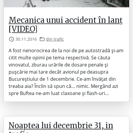
Mecanica unui accident în lanț
[VIDEO]
30.11.2016
din trafic
A fost nenorocirea de la noi de pe autostradă și-am
citit multe opinii pe tema respectivă. Se căuta
vinovatul, zburau urările de dosare penale și
pușcărie mai tare decât avionul pe deasupra
Bucureștiului de 1 decembrie. Ce-am învățat din
treaba aia? Înclin să spun că… nimic. Mergând azi
spre Buftea ne-am luat claxoane și flash-uri…
Noaptea lui decembrie 31, in