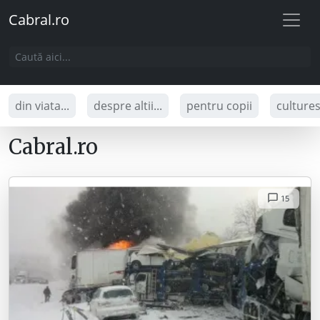
Cabral.ro
din viata...
despre altii...
pentru copii
culture
Cabral.ro
15