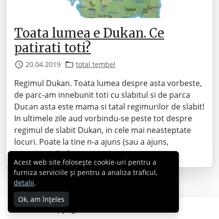
Toata lumea e Dukan. Ce
patirati toti?
20.04.2019
total tembel
Regimul Dukan. Toata lumea despre asta vorbeste,
de parc-am innebunit toti cu slabitul si de parca
Ducan asta este mama si tatal regimurilor de slabit!
In ultimele zile aud vorbindu-se peste tot despre
regimul de slabit Dukan, in cele mai neasteptate
locuri. Poate la tine n-a ajuns (sau a ajuns,
recunoaste!), dar pun pariu cu…
Acest web site folosește cookie-uri pentru a
furniza serviciile și pentru a analiza traficul,
detalii
.
Ok, am înțeles
Copyright © 2007 - 2026 Cabral.ro