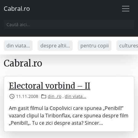
Cabral.ro
din viata...
despre altii...
pentru copii
culture
Cabral.ro
Electoral vorbind – II
11.11.2008
din .ro
,
din viata...
Am gasit filmul la Copolivici care spunea „Penibil!”
vazand clipul la Tiribonflax, care spunea despre film
„Penibil!„. Tu ce zici despre asta? Sincer…