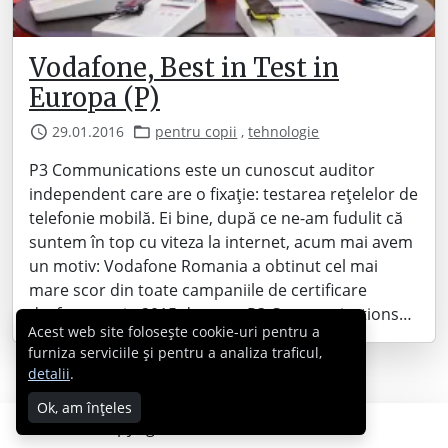
Vodafone, Best in Test in
Europa (P)
29.01.2016
pentru copii
,
tehnologie
P3 Communications este un cunoscut auditor
independent care are o fixație: testarea rețelelor de
telefonie mobilă. Ei bine, după ce ne-am fudulit că
suntem în top cu viteza la internet, acum mai avem
un motiv: Vodafone Romania a obtinut cel mai
mare scor din toate campaniile de certificare
desfasurate in 2015 de catre P3 Communications…
Acest web site folosește cookie-uri pentru a
furniza serviciile și pentru a analiza traficul,
detalii
.
Ok, am înțeles
Copyright © 2007 - 2026 Cabral.ro