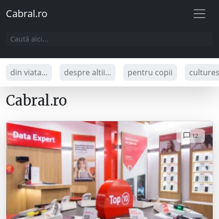
Cabral.ro
din viata...
despre altii...
pentru copii
culture
Cabral.ro
12