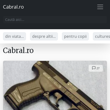
Cabral.ro
din viata...
despre altii...
pentru copii
culture
Cabral.ro
27